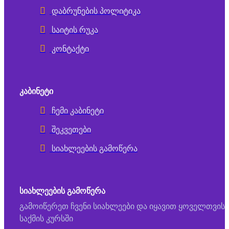
დაბრუნების პოლიტიკა
საიტის რუკა
კონტაქტი
ᲙᲐᲑᲘᲜᲔᲢᲘ
ჩემი კაბინეტი
შეკვეთები
სიახლეების გამოწერა
ᲡᲘᲐᲮᲚᲔᲔᲑᲘᲡ ᲒᲐᲛᲝᲬᲔᲠᲐ
გამოიწერეთ ჩვენი სიახლეები და იყავით ყოველთვის
საქმის კურსში