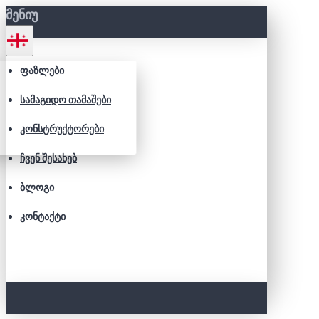
ᲛᲔᲜᲘᲣ
ᲤᲐᲖᲚᲔᲑᲘ
ᲡᲐᲛᲐᲒᲘᲓᲝ ᲗᲐᲛᲐᲨᲔᲑᲘ
ᲙᲝᲜᲡᲢᲠᲣᲥᲢᲝᲠᲔᲑᲘ
ᲩᲕᲔᲜ ᲨᲔᲡᲐᲮᲔᲑ
ᲑᲚᲝᲒᲘ
ᲙᲝᲜᲢᲐᲥᲢᲘ