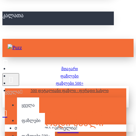
ᲙᲐᲚᲐᲗᲐ
მთავარი
ფაზლები
ფაზლები 500+
500 დეტალიანი ფაზლი - ფერადი სახლი
ყველა
ყველა
500 ᲓᲔᲢᲐᲚᲘᲐᲜᲘ ᲤᲐᲖᲚᲘ -
ᲤᲔᲠᲐᲓᲘ ᲡᲐᲮᲚᲘ
ფაზლები
თქვენი კალათა ცარიელია!