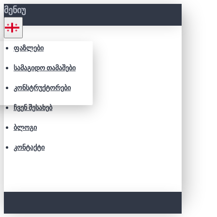
ᲛᲔᲜᲘᲣ
ᲤᲐᲖᲚᲔᲑᲘ
ᲡᲐᲛᲐᲒᲘᲓᲝ ᲗᲐᲛᲐᲨᲔᲑᲘ
ᲙᲝᲜᲡᲢᲠᲣᲥᲢᲝᲠᲔᲑᲘ
ᲩᲕᲔᲜ ᲨᲔᲡᲐᲮᲔᲑ
ᲑᲚᲝᲒᲘ
ᲙᲝᲜᲢᲐᲥᲢᲘ