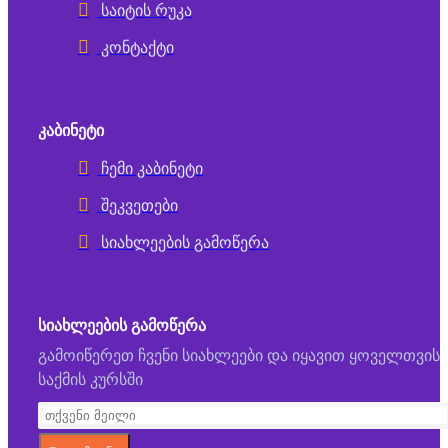
საიტის რუკა
კონტაქტი
ᲙᲐᲑᲘᲜᲔᲢᲘ
ჩემი კაბინეტი
შეკვეთები
სიახლეების გამოწერა
ᲡᲘᲐᲮᲚᲔᲔᲑᲘᲡ ᲒᲐᲛᲝᲬᲔᲠᲐ
გამოიწერეთ ჩვენი სიახლეები და იყავით ყოველთვის
საქმის კურსში