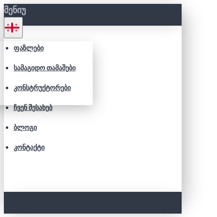
ᲛᲔᲜᲘᲣ
ᲤᲐᲖᲚᲔᲑᲘ
ᲡᲐᲛᲐᲒᲘᲓᲝ ᲗᲐᲛᲐᲨᲔᲑᲘ
ᲙᲝᲜᲡᲢᲠᲣᲥᲢᲝᲠᲔᲑᲘ
ᲩᲕᲔᲜ ᲨᲔᲡᲐᲮᲔᲑ
ᲑᲚᲝᲒᲘ
ᲙᲝᲜᲢᲐᲥᲢᲘ