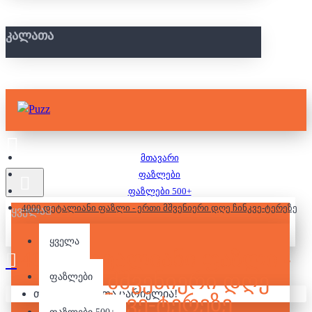
ᲙᲐᲚᲐᲗᲐ
მთავარი
ფაზლები
ფაზლები 500+
4000 დეტალიანი ფაზლი - ერთი მშვენიერი დღე ჩინკვე-ტერეზე
ყველა
ყველა
4000 ᲓᲔᲢᲐᲚᲘᲐᲜᲘ ᲤᲐᲖᲚᲘ -
ᲔᲠᲗᲘ ᲛᲨᲕᲔᲜᲘᲔᲠᲘ ᲓᲦᲔ
ფაზლები
თქვენი კალათა ცარიელია!
ᲩᲘᲜᲙᲕᲔ-ᲢᲔᲠᲔᲖᲔ