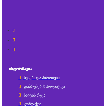
ᲘᲜᲤᲝᲠᲛᲐᲪᲘᲐ
წესები და პირობები
დაბრუნების პოლიტიკა
საიტის რუკა
კონტაქტი