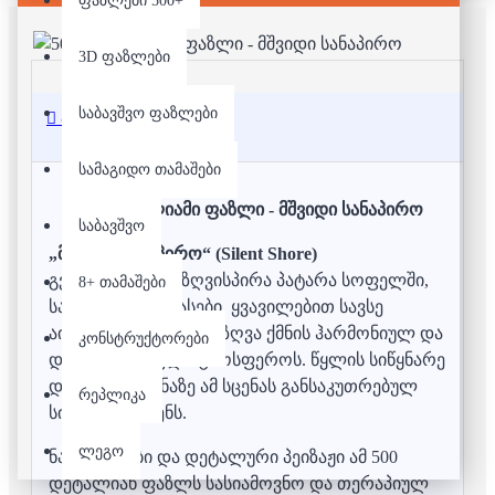
ფაზლები 500+
3D ფაზლები
საბავშვო ფაზლები
აღწერა
სამაგიდო თამაშები
500 დეტალიამი ფაზლი - მშვიდი სანაპირო
საბავშვო
„მშვიდი სანაპირო“ (Silent Shore)
გვამოგზაურებს ზღვისპირა პატარა სოფელში,
8+ თამაშები
სადაც ქვის ტერასები, ყვავილებით სავსე
აივნები და ცისფერი ზღვა ქმნის ჰარმონიულ და
კონსტრუქტორები
დამამშვიდებელ ატმოსფეროს. წყლის სიწყნარე
და ბუნების სინაზე ამ სცენას განსაკუთრებულ
რეპლიკა
სიმშვიდეს სძენს.
ლეგო
ნაზი ფერები და დეტალური პეიზაჟი ამ 500
დეტალიან ფაზლს სასიამოვნო და თერაპიულ