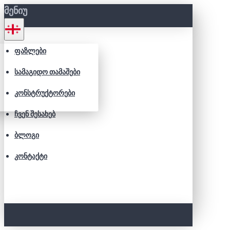
ᲛᲔᲜᲘᲣ
ᲤᲐᲖᲚᲔᲑᲘ
ᲡᲐᲛᲐᲒᲘᲓᲝ ᲗᲐᲛᲐᲨᲔᲑᲘ
ᲙᲝᲜᲡᲢᲠᲣᲥᲢᲝᲠᲔᲑᲘ
ᲩᲕᲔᲜ ᲨᲔᲡᲐᲮᲔᲑ
ᲑᲚᲝᲒᲘ
ᲙᲝᲜᲢᲐᲥᲢᲘ