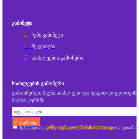
ᲙᲐᲑᲘᲜᲔᲢᲘ
ჩემი კაბინეტი
შეკვეთები
სიახლეების გამოწერა
ᲡᲘᲐᲮᲚᲔᲔᲑᲘᲡ ᲒᲐᲛᲝᲬᲔᲠᲐ
გამოიწერეთ ჩვენი სიახლეები და იყავით ყოველთვის
საქმის კურსში
გაგზავნა
მე წავიკითხე
კონფიდენციალურობის პოლიტიკა
და ვეთანხმ