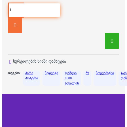
სურვილების სიაში დამატება
თეგები:
ჰარი
ჰედვიგი
ფაზლი
ბუ
ჰოგვარტსი
ჯად
პოტერი
1000
ფა
ნაწილის