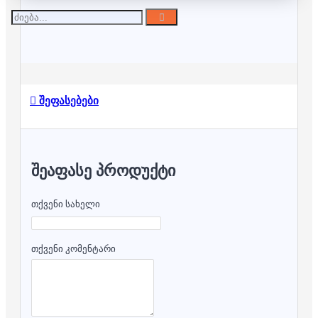
შეფასებები
ᲨᲔᲐᲤᲐᲡᲔ ᲞᲠᲝᲓᲣᲥᲢᲘ
თქვენი სახელი
თქვენი კომენტარი