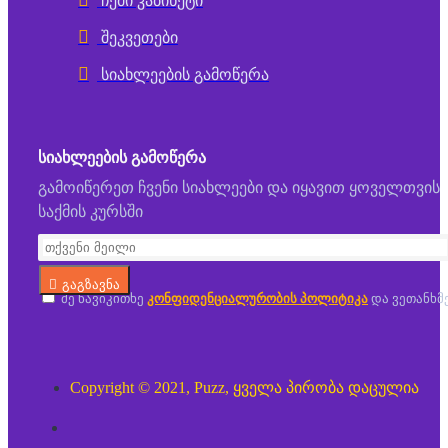
ჩემი კაბინეტი
შეკვეთები
სიახლეების გამოწერა
ᲡᲘᲐᲮᲚᲔᲔᲑᲘᲡ ᲒᲐᲛᲝᲬᲔᲠᲐ
გამოიწერეთ ჩვენი სიახლეები და იყავით ყოველთვის
საქმის კურსში
გაგზავნა
მე წავიკითხე
კონფიდენციალურობის პოლიტიკა
და ვეთანხმ
Copyright © 2021, Puzz, ყველა პირობა დაცულია