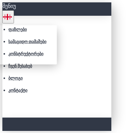
ᲛᲔᲜᲘᲣ
ᲤᲐᲖᲚᲔᲑᲘ
ᲡᲐᲛᲐᲒᲘᲓᲝ ᲗᲐᲛᲐᲨᲔᲑᲘ
ᲙᲝᲜᲡᲢᲠᲣᲥᲢᲝᲠᲔᲑᲘ
ᲩᲕᲔᲜ ᲨᲔᲡᲐᲮᲔᲑ
ᲑᲚᲝᲒᲘ
ᲙᲝᲜᲢᲐᲥᲢᲘ