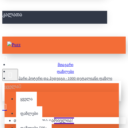
ᲙᲐᲚᲐᲗᲐ
მთავარი
ფაზლები
ჰარი პოტერი და ჰედვიგი - 1000 დეტალიანი ფაზლი
ყველა
ᲰᲐᲠᲘ ᲞᲝᲢᲔᲠᲘ ᲓᲐ ᲰᲔᲓᲕᲘᲒᲘ
ყველა
- 1000 ᲓᲔᲢᲐᲚᲘᲐᲜᲘ ᲤᲐᲖᲚᲘ
ფაზლები
თქვენი კალათა ცარიელია!