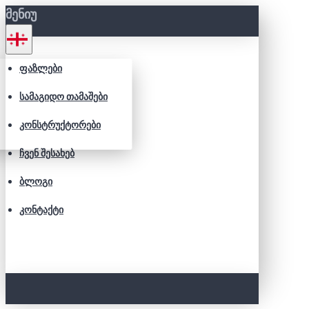
ᲛᲔᲜᲘᲣ
ᲤᲐᲖᲚᲔᲑᲘ
ᲡᲐᲛᲐᲒᲘᲓᲝ ᲗᲐᲛᲐᲨᲔᲑᲘ
ᲙᲝᲜᲡᲢᲠᲣᲥᲢᲝᲠᲔᲑᲘ
ᲩᲕᲔᲜ ᲨᲔᲡᲐᲮᲔᲑ
ᲑᲚᲝᲒᲘ
ᲙᲝᲜᲢᲐᲥᲢᲘ