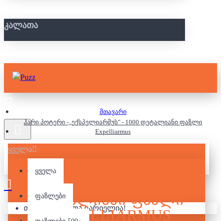
ᲙᲐᲚᲐᲗᲐ
მთავარი
ჰარი პოტერი -,,ექსპელიარმუს" - 1000 დეტალიანი ფაზლი
Expelliarmus
ყველა
ᲰᲐᲠᲘ ᲞᲝᲢᲔᲠᲘ
ყველა
-,,ᲔᲥᲡᲞᲔᲚᲘᲐᲠᲛᲣᲡ" - 1000
ᲓᲔᲢᲐᲚᲘᲐᲜᲘ ᲤᲐᲖᲚᲘ
ფაზლები
თქვენი კალათა ცარიელია!
EXPELLIARMUS