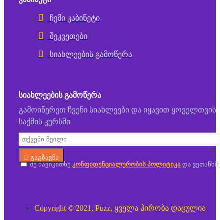
ჩემი კაბინეტი
შეკვეთები
სიახლეების გამოწერა
ᲡᲘᲐᲮᲚᲔᲔᲑᲘᲡ ᲒᲐᲛᲝᲬᲔᲠᲐ
გამოიწერეთ ჩვენი სიახლეები და იყავით ყოველთვის
საქმის კურსში
გაგზავნა
მე წავიკითხე
კონფიდენციალურობის პოლიტიკა
და ვეთანხმ
Copyright © 2021, Puzz, ყველა პირობა დაცულია