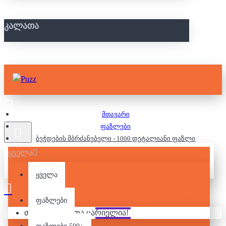
ᲙᲐᲚᲐᲗᲐ
მთავარი
ფაზლები
ბეჭდების მბრძანებელი - 1000 დეტალიანი ფაზლი
ყველა
ᲑᲔᲭᲓᲔᲑᲘᲡ ᲛᲑᲠᲫᲐᲜᲔᲑᲔᲚᲘ -
ყველა
1000 ᲓᲔᲢᲐᲚᲘᲐᲜᲘ ᲤᲐᲖᲚᲘ
ფაზლები
თქვენი კალათა ცარიელია!