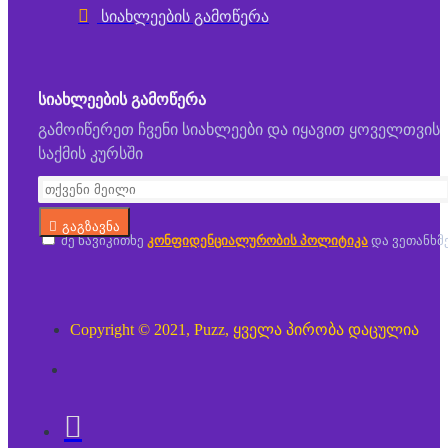
სიახლეების გამოწერა
ᲡᲘᲐᲮᲚᲔᲔᲑᲘᲡ ᲒᲐᲛᲝᲬᲔᲠᲐ
გამოიწერეთ ჩვენი სიახლეები და იყავით ყოველთვის
საქმის კურსში
გაგზავნა
მე წავიკითხე
კონფიდენციალურობის პოლიტიკა
და ვეთანხმ
Copyright © 2021, Puzz, ყველა პირობა დაცულია