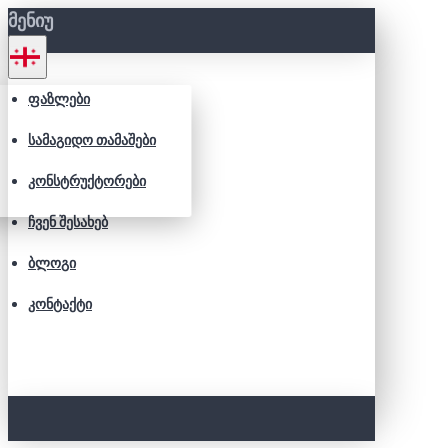
ᲛᲔᲜᲘᲣ
ᲤᲐᲖᲚᲔᲑᲘ
ᲡᲐᲛᲐᲒᲘᲓᲝ ᲗᲐᲛᲐᲨᲔᲑᲘ
ᲙᲝᲜᲡᲢᲠᲣᲥᲢᲝᲠᲔᲑᲘ
ᲩᲕᲔᲜ ᲨᲔᲡᲐᲮᲔᲑ
ᲑᲚᲝᲒᲘ
ᲙᲝᲜᲢᲐᲥᲢᲘ