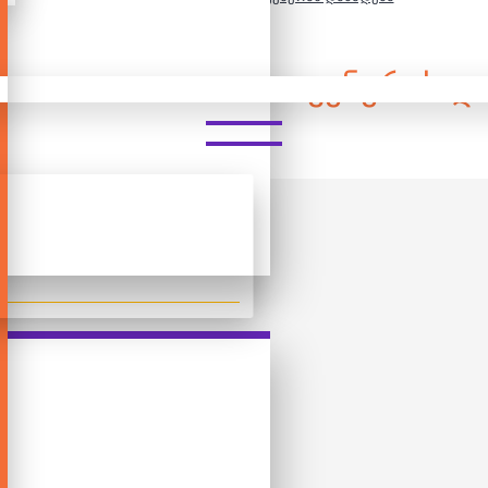
ᲔᲢᲐᲚᲘᲐᲜᲘ ᲤᲐᲖᲚᲘ - ᲕᲔᲜᲔᲠᲐᲡ Დ