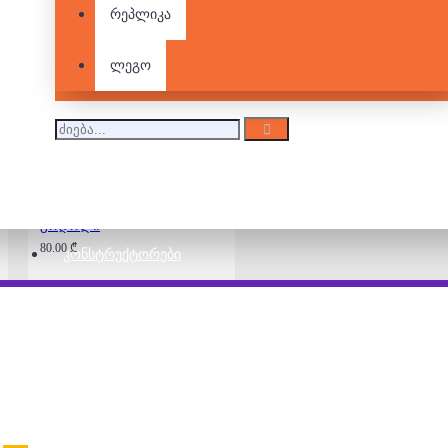
ფაზლი - მზის
რეპლიკა
ჩასვლა ფერმაში
80.00 ₾
ლეგო
4000 დეტალიანი
ფაზლი - ბაბილონის
გოდოლი
80.00 ₾
ᲙᲝᲜᲡᲢᲠᲣᲥᲢᲝᲠᲔᲑᲘ
4000 დეტალიანი
ფაზლი - ერთი
მშვენიერი დღე
ჩინკვე-ტერეზე