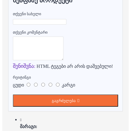
ᲨᲔᲐᲤᲐᲡᲔ ᲞᲠᲝᲓᲣᲥᲢᲘ
თქვენი სახელი
თქვენი კომენტარი
შენიშვნა:
HTML ტეგები არ არის დაშვებული!
რეიტინგი
ცუდი
კარგი
გაგრძელება
მარაგი: