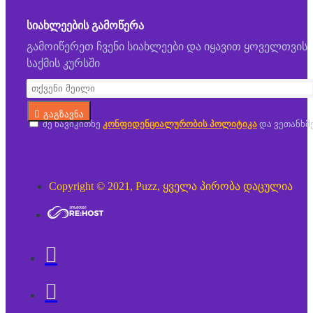
ᲡᲘᲐᲮᲚᲔᲔᲑᲘᲡ ᲒᲐᲛᲝᲬᲔᲠᲐ
გამოიწერეთ ჩვენი სიახლეები და იყავით ყოველთვის
საქმის კურსში
გაგზავნა
მე წავიკითხე
კონფიდენციალურობის პოლიტიკა
და ვეთანხმ
Copyright © 2021, Puzz, ყველა პირობა დაცულია