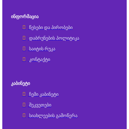
ᲘᲜᲤᲝᲠᲛᲐᲪᲘᲐ
წესები და პირობები
დაბრუნების პოლიტიკა
საიტის რუკა
კონტაქტი
ᲙᲐᲑᲘᲜᲔᲢᲘ
ჩემი კაბინეტი
შეკვეთები
სიახლეების გამოწერა