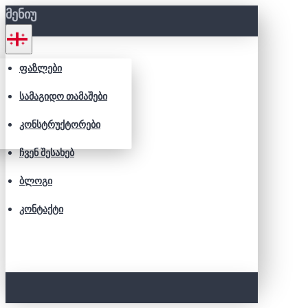
ᲛᲔᲜᲘᲣ
ᲤᲐᲖᲚᲔᲑᲘ
ᲡᲐᲛᲐᲒᲘᲓᲝ ᲗᲐᲛᲐᲨᲔᲑᲘ
ᲙᲝᲜᲡᲢᲠᲣᲥᲢᲝᲠᲔᲑᲘ
ᲩᲕᲔᲜ ᲨᲔᲡᲐᲮᲔᲑ
ᲑᲚᲝᲒᲘ
ᲙᲝᲜᲢᲐᲥᲢᲘ