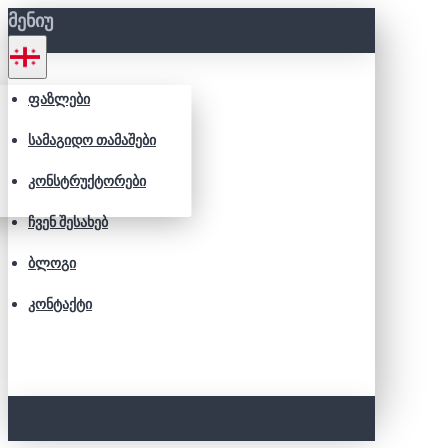
ᲛᲔᲜᲘᲣ
ᲤᲐᲖᲚᲔᲑᲘ
ᲡᲐᲛᲐᲒᲘᲓᲝ ᲗᲐᲛᲐᲨᲔᲑᲘ
ᲙᲝᲜᲡᲢᲠᲣᲥᲢᲝᲠᲔᲑᲘ
ᲩᲕᲔᲜ ᲨᲔᲡᲐᲮᲔᲑ
ᲑᲚᲝᲒᲘ
ᲙᲝᲜᲢᲐᲥᲢᲘ