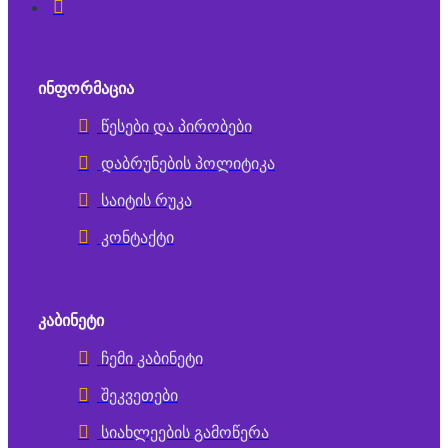
ᲘᲜᲤᲝᲠᲛᲐᲪᲘᲐ
წესები და პირობები
დაბრუნების პოლიტიკა
საიტის რუკა
კონტაქტი
ᲙᲐᲑᲘᲜᲔᲢᲘ
ჩემი კაბინეტი
შეკვეთები
სიახლეების გამოწერა