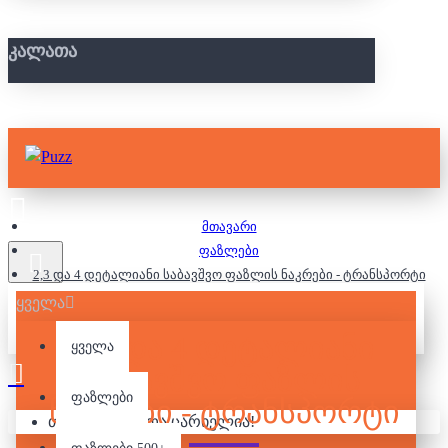
ᲙᲐᲚᲐᲗᲐ
მთავარი
ფაზლები
2,3 და 4 დეტალიანი საბავშვო ფაზლის ნაკრები - ტრანსპორტი
ყველა
2,3 ᲓᲐ 4 ᲓᲔᲢᲐᲚᲘᲐᲜᲘ
ყველა
ᲡᲐᲑᲐᲕᲨᲕᲝ ᲤᲐᲖᲚᲘᲡ
ფაზლები
ᲜᲐᲙᲠᲔᲑᲘ - ᲢᲠᲐᲜᲡᲞᲝᲠᲢᲘ
თქვენი კალათა ცარიელია!