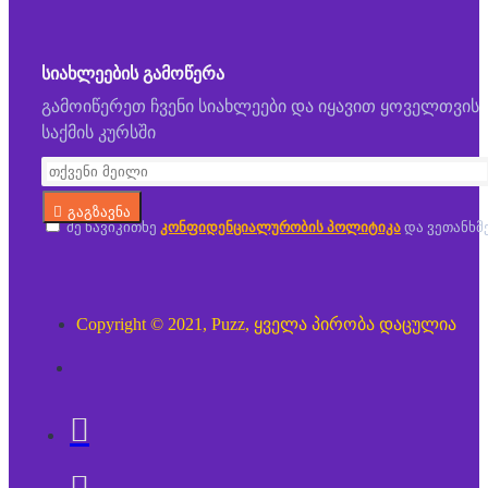
ᲡᲘᲐᲮᲚᲔᲔᲑᲘᲡ ᲒᲐᲛᲝᲬᲔᲠᲐ
გამოიწერეთ ჩვენი სიახლეები და იყავით ყოველთვის
საქმის კურსში
გაგზავნა
მე წავიკითხე
კონფიდენციალურობის პოლიტიკა
და ვეთანხმ
Copyright © 2021, Puzz, ყველა პირობა დაცულია