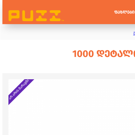
ᲤᲐᲖᲚᲔᲑᲘ
1000 ᲓᲔᲢᲐᲚ
არ არის მარაგში