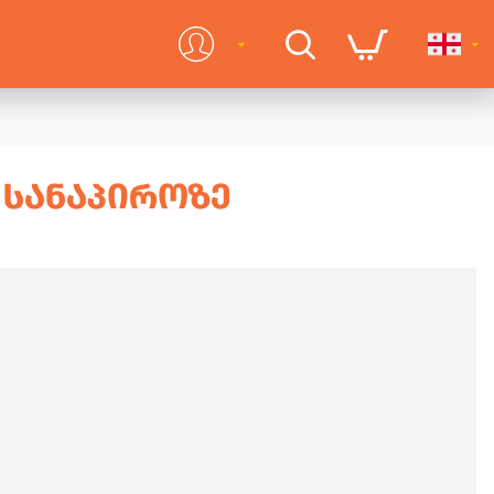
 ᲡᲐᲜᲐᲞᲘᲠᲝᲖᲔ