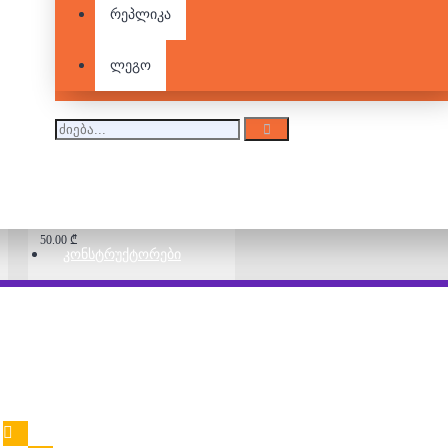
სახლი
რეპლიკა
50.00 ₾
ლეგო
2000 დეტალიანი
ფაზლი - ზაფხულის
არდადეგები
50.00 ₾
ᲙᲝᲜᲡᲢᲠᲣᲥᲢᲝᲠᲔᲑᲘ
2000 დეტალიანი
ფაზლი - ვინტაჟური
მსოფლიო რუკა
50.00 ₾