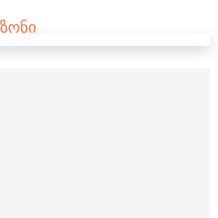
ᲔᲖᲝᲜᲘ