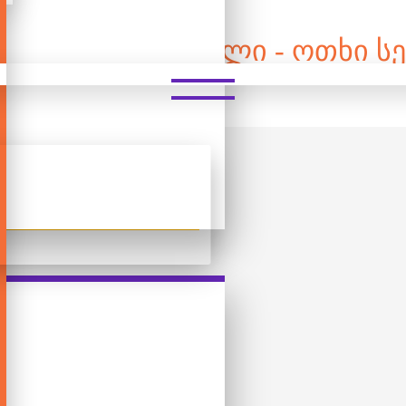
 ᲓᲔᲢᲐᲚᲘᲐᲜᲘ ᲤᲐᲖᲚᲘ - ᲝᲗᲮᲘ Ს