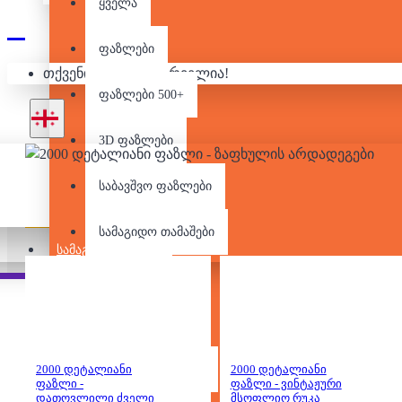
ყველა
2000 ᲓᲔᲢ
ფაზლები
თქვენი კალათა ცარიელია!
ფაზლები 500+
3D ფაზლები
საბავშვო ფაზლები
Pair it With
People Also Bought
სამაგიდო თამაშები
ᲡᲐᲛᲐᲒᲘᲓᲝ ᲗᲐᲛᲐᲨᲔᲑᲘ
საბავშვო
8+ თამაშები
2000 დეტალიანი
კონსტრუქტორები
2000 დეტალიანი
ფაზლი -
ფაზლი - ვინტაჟური
დათოვლილი ძველი
მსოფლიო რუკა