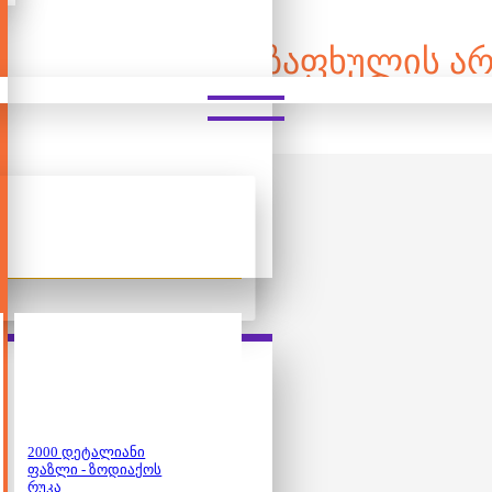
ᲐᲚᲘᲐᲜᲘ ᲤᲐᲖᲚᲘ - ᲖᲐᲤᲮᲣᲚᲘᲡ Ა
2000 დეტალიანი
2000 დეტალიანი
ფაზლი - ზოდიაქოს
ფაზლი - ოთხი
რუკა
სეზონი