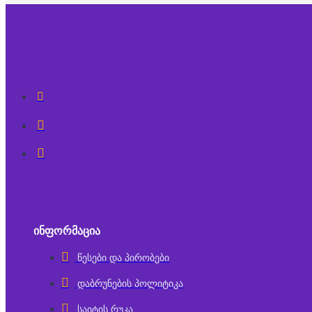
ᲘᲜᲤᲝᲠᲛᲐᲪᲘᲐ
წესები და პირობები
დაბრუნების პოლიტიკა
საიტის რუკა