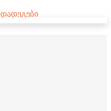
ᲠᲓᲐᲓᲔᲒᲔᲑᲘ