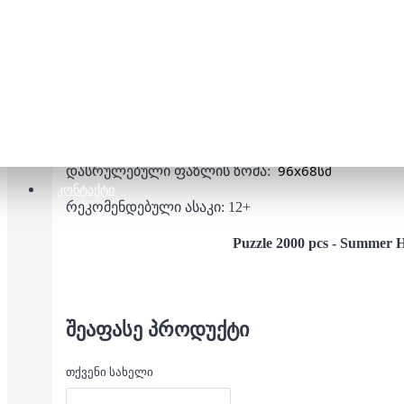
ფაზლის აწყობა ხელს უწყობს გამომსახველობით
განვითარებას, ყურადღების მობილიზებას,
ფერების, ფორმების, ზომების აღქმას და ამასთან
ნაწილების რაოდენობა: 2000 ცალი
96x68
სმ
დასრულებული ფაზლის ზომა:
ᲙᲝᲜᲢᲐᲥᲢᲘ
რეკომენდებული ასაკი: 12+
Puzzle 2000 pcs - Summer H
ᲨᲔᲐᲤᲐᲡᲔ ᲞᲠᲝᲓᲣᲥᲢᲘ
თქვენი სახელი