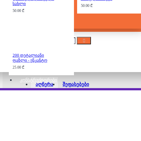
სახლი
რეპლიკა
50.00 ₾
50.00 ₾
ლეგო
200 დეტალიანი
ფაზლი - ენკანტო
25.00 ₾
ᲙᲝᲜᲡᲢᲠᲣᲥᲢᲝᲠᲔᲑᲘ
აღწერა
შეფასებები
2000 დეტალიანი ფაზლი - ზაფხუ
უმაღლესი ხარისხის ფაზლი, დამზადებულია ეკ
მასალებისგან.