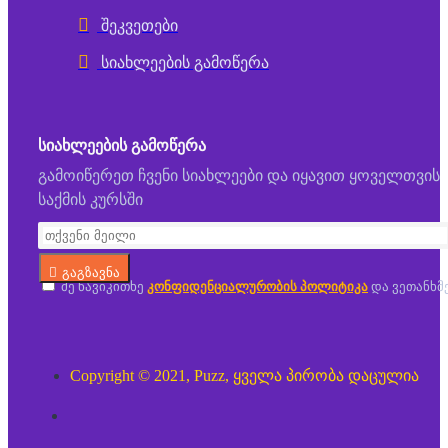
შეკვეთები
სიახლეების გამოწერა
ᲡᲘᲐᲮᲚᲔᲔᲑᲘᲡ ᲒᲐᲛᲝᲬᲔᲠᲐ
გამოიწერეთ ჩვენი სიახლეები და იყავით ყოველთვის
საქმის კურსში
გაგზავნა
მე წავიკითხე
კონფიდენციალურობის პოლიტიკა
და ვეთანხმ
Copyright © 2021, Puzz, ყველა პირობა დაცულია