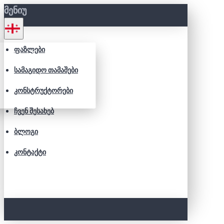
ᲛᲔᲜᲘᲣ
ᲤᲐᲖᲚᲔᲑᲘ
ᲡᲐᲛᲐᲒᲘᲓᲝ ᲗᲐᲛᲐᲨᲔᲑᲘ
ᲙᲝᲜᲡᲢᲠᲣᲥᲢᲝᲠᲔᲑᲘ
ᲩᲕᲔᲜ ᲨᲔᲡᲐᲮᲔᲑ
ᲑᲚᲝᲒᲘ
ᲙᲝᲜᲢᲐᲥᲢᲘ