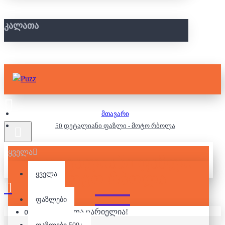
ᲙᲐᲚᲐᲗᲐ
მთავარი
50 დეტალიანი ფაზლი - მოტო რბოლა
ყველა
50 ᲓᲔᲢᲐᲚᲘᲐᲜᲘ ᲤᲐᲖᲚᲘ -
ᲛᲝᲢᲝ ᲠᲑᲝᲚᲐ
ყველა
ფაზლები
თქვენი კალათა ცარიელია!