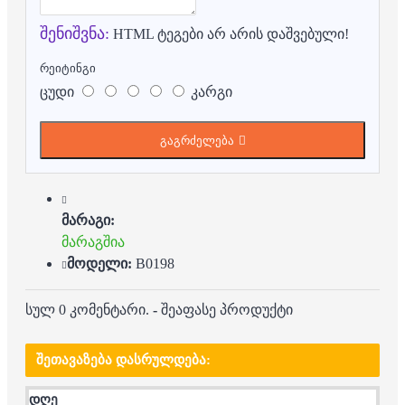
შენიშვნა:
HTML ტეგები არ არის დაშვებული!
რეიტინგი
ცუდი
კარგი
გაგრძელება
მარაგი:
მარაგშია
მოდელი:
B0198
სულ 0 კომენტარი.
-
შეაფასე პროდუქტი
ᲨᲔᲗᲐᲕᲐᲖᲔᲑᲐ ᲓᲐᲡᲠᲣᲚᲓᲔᲑᲐ:
დღე