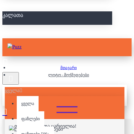
ᲙᲐᲚᲐᲗᲐ
მთავარი
ლოტო - მოქმედებები
ყველა
ᲚᲝᲢᲝ - ᲛᲝᲥᲛᲔᲓᲔᲑᲔᲑᲘ
ყველა
ფაზლები
თქვენი კალათა ცარიელია!