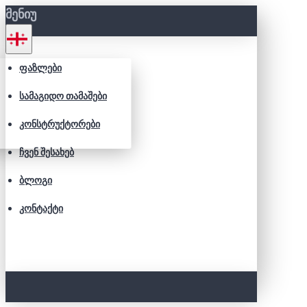
ᲛᲔᲜᲘᲣ
ᲤᲐᲖᲚᲔᲑᲘ
ᲡᲐᲛᲐᲒᲘᲓᲝ ᲗᲐᲛᲐᲨᲔᲑᲘ
ᲙᲝᲜᲡᲢᲠᲣᲥᲢᲝᲠᲔᲑᲘ
ᲩᲕᲔᲜ ᲨᲔᲡᲐᲮᲔᲑ
ᲑᲚᲝᲒᲘ
ᲙᲝᲜᲢᲐᲥᲢᲘ