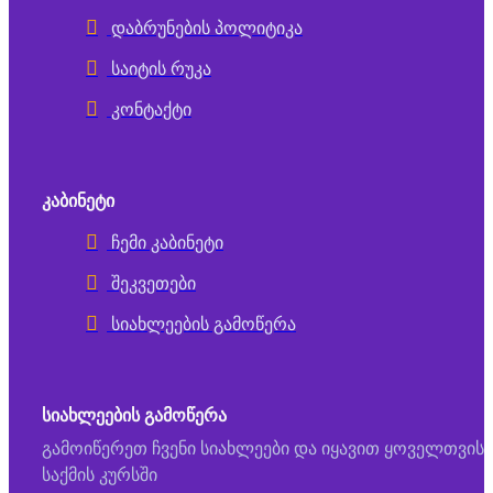
დაბრუნების პოლიტიკა
საიტის რუკა
კონტაქტი
ᲙᲐᲑᲘᲜᲔᲢᲘ
ჩემი კაბინეტი
შეკვეთები
სიახლეების გამოწერა
ᲡᲘᲐᲮᲚᲔᲔᲑᲘᲡ ᲒᲐᲛᲝᲬᲔᲠᲐ
გამოიწერეთ ჩვენი სიახლეები და იყავით ყოველთვის
საქმის კურსში