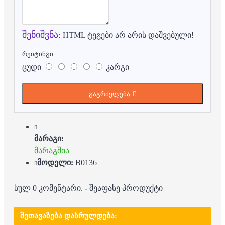
შენიშვნა:
HTML ტეგები არ არის დაშვებული!
რეიტინგი
ცუდი
კარგი
გაგრძელება
მარაგი:
მარაგშია
მოდელი:
B0136
სულ 0 კომენტარი.
-
შეაფასე პროდუქტი
ᲨᲔᲗᲐᲕᲐᲖᲔᲑᲐ ᲓᲐᲡᲠᲣᲚᲓᲔᲑᲐ: