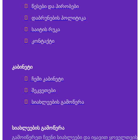
წესები და პირობები
დაბრუნების პოლიტიკა
საიტის რუკა
კონტაქტი
ᲙᲐᲑᲘᲜᲔᲢᲘ
ჩემი კაბინეტი
შეკვეთები
სიახლეების გამოწერა
ᲡᲘᲐᲮᲚᲔᲔᲑᲘᲡ ᲒᲐᲛᲝᲬᲔᲠᲐ
გამოიწერეთ ჩვენი სიახლეები და იყავით ყოველთვის