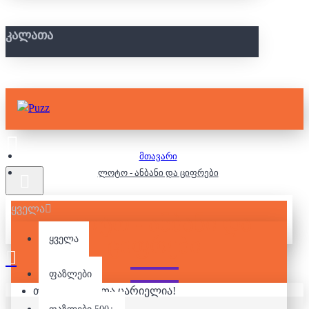
ᲙᲐᲚᲐᲗᲐ
მთავარი
ლოტო - ანბანი და ციფრები
ყველა
ᲚᲝᲢᲝ - ᲐᲜᲑᲐᲜᲘ ᲓᲐ
ᲪᲘᲤᲠᲔᲑᲘ
ყველა
ფაზლები
თქვენი კალათა ცარიელია!