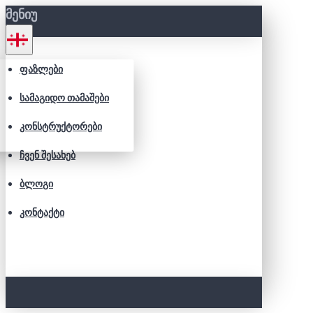
ᲛᲔᲜᲘᲣ
ᲤᲐᲖᲚᲔᲑᲘ
ᲡᲐᲛᲐᲒᲘᲓᲝ ᲗᲐᲛᲐᲨᲔᲑᲘ
ᲙᲝᲜᲡᲢᲠᲣᲥᲢᲝᲠᲔᲑᲘ
ᲩᲕᲔᲜ ᲨᲔᲡᲐᲮᲔᲑ
ᲑᲚᲝᲒᲘ
ᲙᲝᲜᲢᲐᲥᲢᲘ