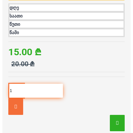
დღე
საათი
წუთი
წამი
15.00 ₾
20.00 ₾