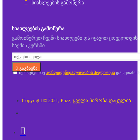
სიახლეების გამოწერა
ᲡᲘᲐᲮᲚᲔᲔᲑᲘᲡ ᲒᲐᲛᲝᲬᲔᲠᲐ
გამოიწერეთ ჩვენი სიახლეები და იყავით ყოველთვის
საქმის კურსში
გაგზავნა
მე წავიკითხე
კონფიდენციალურობის პოლიტიკა
და ვეთანხმ
Copyright © 2021, Puzz, ყველა პირობა დაცულია