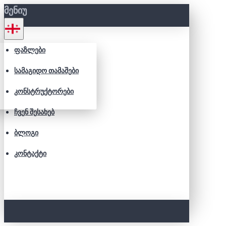
ᲛᲔᲜᲘᲣ
ᲤᲐᲖᲚᲔᲑᲘ
ᲡᲐᲛᲐᲒᲘᲓᲝ ᲗᲐᲛᲐᲨᲔᲑᲘ
ᲙᲝᲜᲡᲢᲠᲣᲥᲢᲝᲠᲔᲑᲘ
ᲩᲕᲔᲜ ᲨᲔᲡᲐᲮᲔᲑ
ᲑᲚᲝᲒᲘ
ᲙᲝᲜᲢᲐᲥᲢᲘ