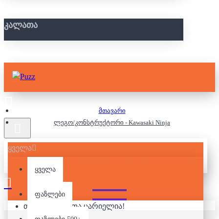
ᲙᲐᲚᲐᲗᲐ
მთავარი
ლეგო/კონსტრუქტორი - Kawasaki Ninja
ყველა
ᲚᲔᲒᲝ/ᲙᲝᲜᲡᲢᲠᲣᲥᲢᲝᲠᲘ -
KAWASAKI NINJA
ყველა
ფაზლები
თქვენი კალათა ცარიელია!