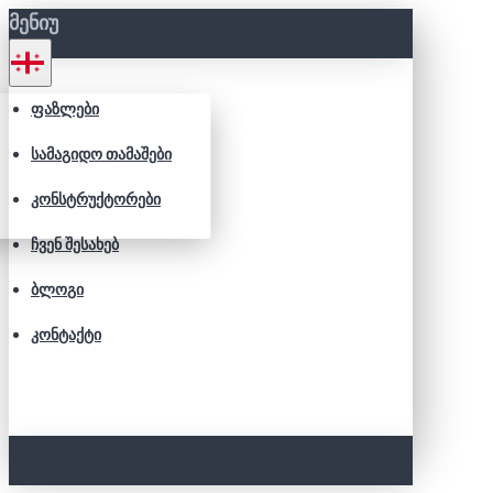
ᲛᲔᲜᲘᲣ
ᲤᲐᲖᲚᲔᲑᲘ
ᲡᲐᲛᲐᲒᲘᲓᲝ ᲗᲐᲛᲐᲨᲔᲑᲘ
ᲙᲝᲜᲡᲢᲠᲣᲥᲢᲝᲠᲔᲑᲘ
ᲩᲕᲔᲜ ᲨᲔᲡᲐᲮᲔᲑ
ᲑᲚᲝᲒᲘ
ᲙᲝᲜᲢᲐᲥᲢᲘ