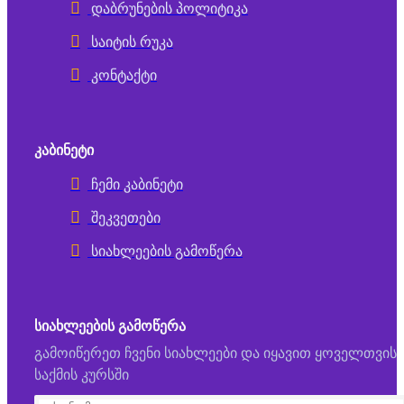
დაბრუნების პოლიტიკა
საიტის რუკა
კონტაქტი
ᲙᲐᲑᲘᲜᲔᲢᲘ
ჩემი კაბინეტი
შეკვეთები
სიახლეების გამოწერა
ᲡᲘᲐᲮᲚᲔᲔᲑᲘᲡ ᲒᲐᲛᲝᲬᲔᲠᲐ
გამოიწერეთ ჩვენი სიახლეები და იყავით ყოველთვის
საქმის კურსში