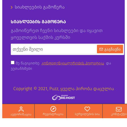
სიახლეების გამოწერა
ᲡᲘᲐᲮᲚᲔᲔᲑᲘᲡ ᲒᲐᲛᲝᲬᲔᲠᲐ
გამოიწერეთ ჩვენი სიახლეები და იყავით
ყოველთვის საქმის კურსში
გაგზავნა
მე წავიკითხე
კონფიდენციალურობის პოლიტიკა
და
ვეთანხმები
Copyright © 2021, Puzz, ყველა პირობა დაცულია
რეგისტრაცია
სურვილების სია
კონტაქტი
ავტორიზაცია