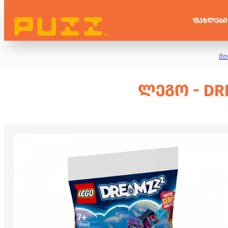
ᲤᲐᲖᲚᲔᲑᲘ
მთ
ᲚᲔᲒᲝ - DRE