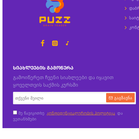
დაბ
საიტ
კონ
ᲡᲘᲐᲮᲚᲔᲔᲑᲘᲡ ᲒᲐᲛᲝᲬᲔᲠᲐ
გამოიწერეთ ჩვენი სიახლეები და იყავით
ყოველთვის საქმის კურსში
გაგზავნა
მე წავიკითხე
კონფიდენციალურობის პოლიტიკა
და
ვეთანხმები