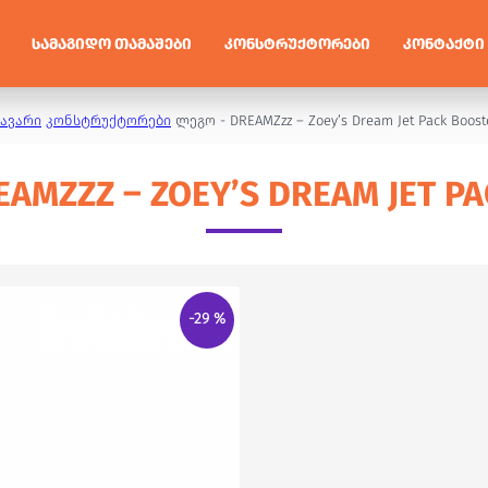
ᲡᲐᲛᲐᲒᲘᲓᲝ ᲗᲐᲛᲐᲨᲔᲑᲘ
ᲙᲝᲜᲡᲢᲠᲣᲥᲢᲝᲠᲔᲑᲘ
ᲙᲝᲜᲢᲐᲥᲢᲘ
ავარი
კონსტრუქტორები
ლეგო - DREAMZzz – Zoey’s Dream Jet Pack Boost
AMZZZ – ZOEY’S DREAM JET P
-29 %