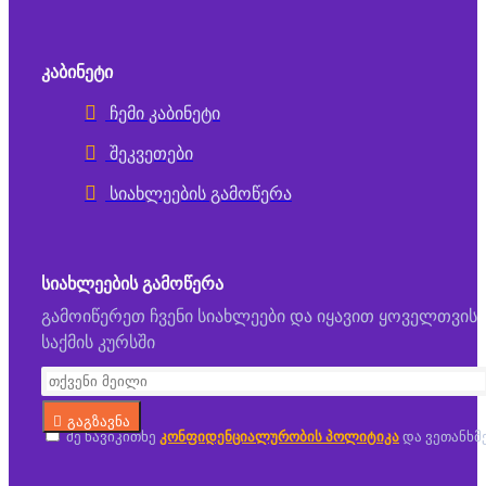
ᲙᲐᲑᲘᲜᲔᲢᲘ
ჩემი კაბინეტი
შეკვეთები
სიახლეების გამოწერა
ᲡᲘᲐᲮᲚᲔᲔᲑᲘᲡ ᲒᲐᲛᲝᲬᲔᲠᲐ
გამოიწერეთ ჩვენი სიახლეები და იყავით ყოველთვის
საქმის კურსში
გაგზავნა
მე წავიკითხე
კონფიდენციალურობის პოლიტიკა
და ვეთანხმ