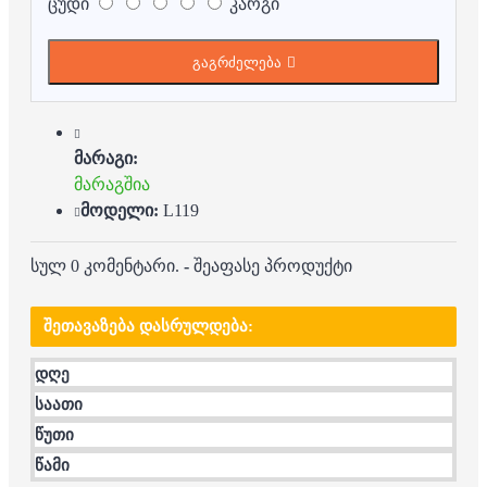
ცუდი
კარგი
გაგრძელება
მარაგი:
მარაგშია
მოდელი:
L119
სულ 0 კომენტარი.
-
შეაფასე პროდუქტი
ᲨᲔᲗᲐᲕᲐᲖᲔᲑᲐ ᲓᲐᲡᲠᲣᲚᲓᲔᲑᲐ:
დღე
საათი
წუთი
წამი