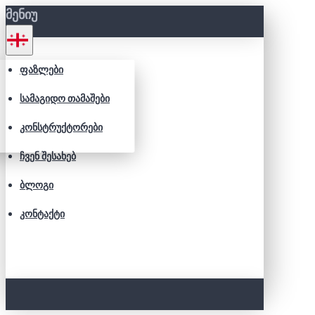
ᲛᲔᲜᲘᲣ
ᲤᲐᲖᲚᲔᲑᲘ
ᲡᲐᲛᲐᲒᲘᲓᲝ ᲗᲐᲛᲐᲨᲔᲑᲘ
ᲙᲝᲜᲡᲢᲠᲣᲥᲢᲝᲠᲔᲑᲘ
ᲩᲕᲔᲜ ᲨᲔᲡᲐᲮᲔᲑ
ᲑᲚᲝᲒᲘ
ᲙᲝᲜᲢᲐᲥᲢᲘ