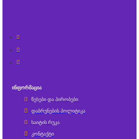
ᲘᲜᲤᲝᲠᲛᲐᲪᲘᲐ
წესები და პირობები
დაბრუნების პოლიტიკა
საიტის რუკა
კონტაქტი