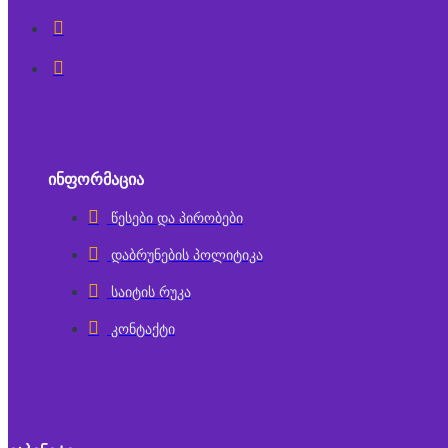
ᲘᲜᲤᲝᲠᲛᲐᲪᲘᲐ
წესები და პირობები
დაბრუნების პოლიტიკა
საიტის რუკა
კონტაქტი