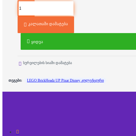
კალათაში დამატება
ყიდვა
სურვილების სიაში დამატება
თეგები:
LEGO BrickHeadz UP Pixar Disney კოლექციური