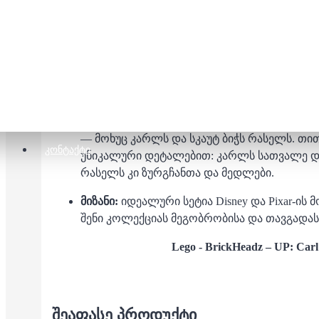
ლეგო - BrickHeadz – UP: Carl
ასაკი:
10+
ნაჭრები:
309
მახასიათებლები:
LEGO BrickHeadz UP: Carl & 
Pixar-ის ემოციურ ანიმაციაში “UP” წარმოდ
— მოხუც კარლს და სკაუტ ბიჭს რასელს. თ
ᲙᲝᲜᲢᲐᲥᲢᲘ
უნიკალური დეტალებით: კარლს სათვალე და 
რასელს კი ზურგჩანთა და მედლები.
მიზანი:
იდეალური სეტია Disney და Pixar-ი
შენი კოლექციას მეგობრობისა და თავგადა
Lego -
BrickHeadz – UP: Carl
ᲨᲔᲐᲤᲐᲡᲔ ᲞᲠᲝᲓᲣᲥᲢᲘ