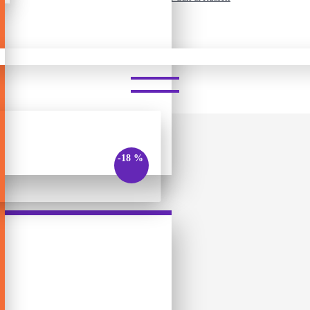
 BRICKHEADZ – UP: CARL & 
-18 %