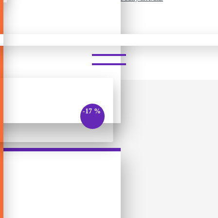
BRICKHEADZ – JAKE SULLY 
-17 %