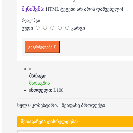
შენიშვნა:
HTML ტეგები არ არის დაშვებული!
რეიტინგი
ცუდი
კარგი
გაგრძელება
მარაგი:
მარაგშია
მოდელი:
L108
სულ 0 კომენტარი.
-
შეაფასე პროდუქტი
ᲨᲔᲗᲐᲕᲐᲖᲔᲑᲐ ᲓᲐᲡᲠᲣᲚᲓᲔᲑᲐ: