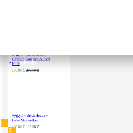
clones
95.00 ₾
135.00 ₾
ლეგო - BrickHeadz –
Captain America & Red
ᲙᲝᲜᲢᲐᲥᲢᲘ
Hulk
160.00 ₾
200.00 ₾
ლეგო - BrickHeadz –
Luke Skywalker
100.00 ₾
140.00 ₾