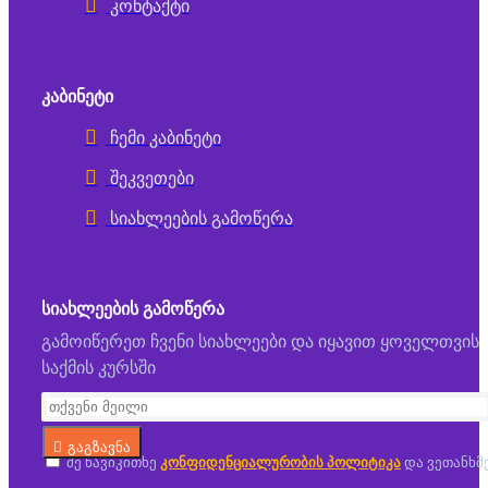
კონტაქტი
ᲙᲐᲑᲘᲜᲔᲢᲘ
ჩემი კაბინეტი
შეკვეთები
სიახლეების გამოწერა
ᲡᲘᲐᲮᲚᲔᲔᲑᲘᲡ ᲒᲐᲛᲝᲬᲔᲠᲐ
გამოიწერეთ ჩვენი სიახლეები და იყავით ყოველთვის
საქმის კურსში
გაგზავნა
მე წავიკითხე
კონფიდენციალურობის პოლიტიკა
და ვეთანხმ