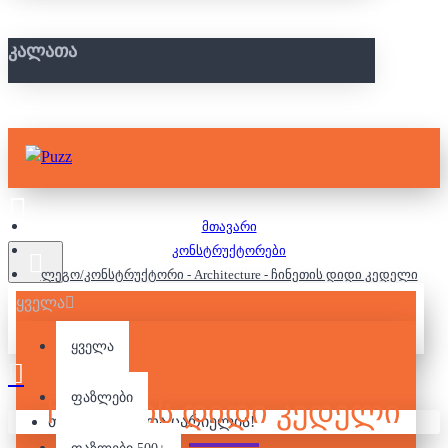
ᲙᲐᲚᲐᲗᲐ
მთავარი
კონსტრუქტორები
ლეგო/კონსტრუქტორი - Architecture - ჩინეთის დიდი კედელი
ყველა
ᲚᲔᲒᲝ/ᲙᲝᲜᲡᲢᲠᲣᲥᲢᲝᲠᲘ -
ყველა
ARCHITECTURE -
ფაზლები
ᲩᲘᲜᲔᲗᲘᲡ ᲓᲘᲓᲘ ᲙᲔᲓᲔᲚᲘ
თქვენი კალათა ცარიელია!