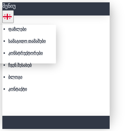
ᲛᲔᲜᲘᲣ
ᲤᲐᲖᲚᲔᲑᲘ
ᲡᲐᲛᲐᲒᲘᲓᲝ ᲗᲐᲛᲐᲨᲔᲑᲘ
ᲙᲝᲜᲡᲢᲠᲣᲥᲢᲝᲠᲔᲑᲘ
ᲩᲕᲔᲜ ᲨᲔᲡᲐᲮᲔᲑ
ᲑᲚᲝᲒᲘ
ᲙᲝᲜᲢᲐᲥᲢᲘ