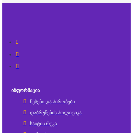
ᲘᲜᲤᲝᲠᲛᲐᲪᲘᲐ
წესები და პირობები
დაბრუნების პოლიტიკა
საიტის რუკა