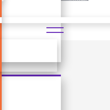
ᲜᲡᲢᲠᲣᲥᲢᲝᲠᲘ - MERCEDES AM