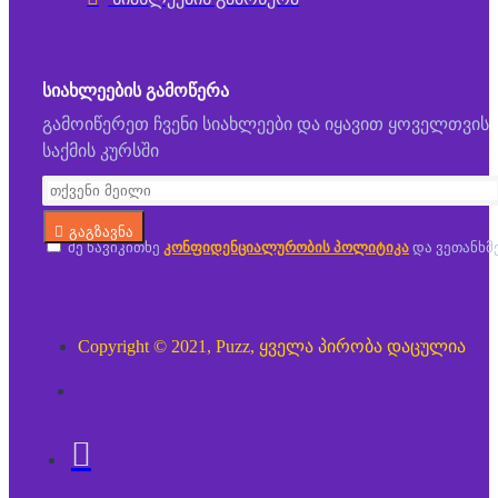
ᲡᲘᲐᲮᲚᲔᲔᲑᲘᲡ ᲒᲐᲛᲝᲬᲔᲠᲐ
გამოიწერეთ ჩვენი სიახლეები და იყავით ყოველთვის
საქმის კურსში
გაგზავნა
მე წავიკითხე
კონფიდენციალურობის პოლიტიკა
და ვეთანხმ
Copyright © 2021, Puzz, ყველა პირობა დაცულია