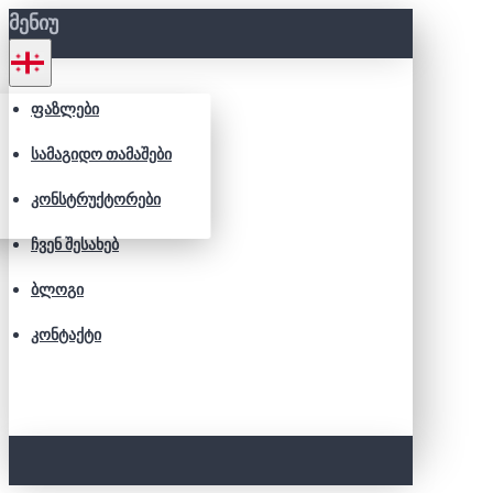
ᲛᲔᲜᲘᲣ
ᲤᲐᲖᲚᲔᲑᲘ
ᲡᲐᲛᲐᲒᲘᲓᲝ ᲗᲐᲛᲐᲨᲔᲑᲘ
ᲙᲝᲜᲡᲢᲠᲣᲥᲢᲝᲠᲔᲑᲘ
ᲩᲕᲔᲜ ᲨᲔᲡᲐᲮᲔᲑ
ᲑᲚᲝᲒᲘ
ᲙᲝᲜᲢᲐᲥᲢᲘ