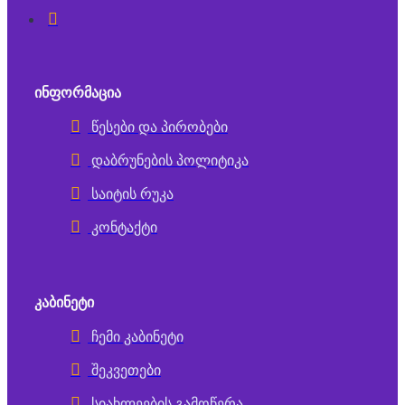
ᲘᲜᲤᲝᲠᲛᲐᲪᲘᲐ
წესები და პირობები
დაბრუნების პოლიტიკა
საიტის რუკა
კონტაქტი
ᲙᲐᲑᲘᲜᲔᲢᲘ
ჩემი კაბინეტი
შეკვეთები
სიახლეების გამოწერა