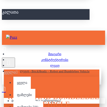
ᲙᲐᲚᲐᲗᲐ
მთავარი
კონსტრუქტორები
ლეგო
ლეგო - BrickHeadz – Robot and Bumblebee Vehicle
ყველა
ყველა
ᲚᲔᲒᲝ - BRICKHEADZ –
ROBOT AND BUMBLEBEE
ფაზლები
თქვენი კალათა ცარიელია!
VEHICLE