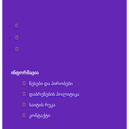
ᲘᲜᲤᲝᲠᲛᲐᲪᲘᲐ
წესები და პირობები
დაბრუნების პოლიტიკა
საიტის რუკა
კონტაქტი