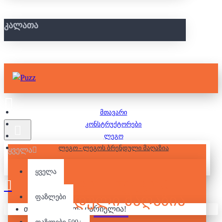
ᲙᲐᲚᲐᲗᲐ
მთავარი
კონსტრუქტორები
ლეგო
ლეგო - ლეგოს ბრენდული მაღაზია
ყველა
ყველა
ᲚᲔᲒᲝ - ᲚᲔᲒᲝᲡ
ᲑᲠᲔᲜᲓᲣᲚᲘ ᲛᲐᲦᲐᲖᲘᲐ
ფაზლები
თქვენი კალათა ცარიელია!