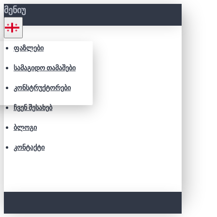
ᲛᲔᲜᲘᲣ
ᲤᲐᲖᲚᲔᲑᲘ
ᲡᲐᲛᲐᲒᲘᲓᲝ ᲗᲐᲛᲐᲨᲔᲑᲘ
ᲙᲝᲜᲡᲢᲠᲣᲥᲢᲝᲠᲔᲑᲘ
ᲩᲕᲔᲜ ᲨᲔᲡᲐᲮᲔᲑ
ᲑᲚᲝᲒᲘ
ᲙᲝᲜᲢᲐᲥᲢᲘ