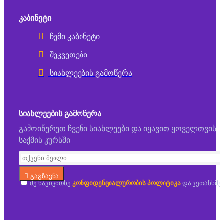
ᲙᲐᲑᲘᲜᲔᲢᲘ
ჩემი კაბინეტი
შეკვეთები
სიახლეების გამოწერა
ᲡᲘᲐᲮᲚᲔᲔᲑᲘᲡ ᲒᲐᲛᲝᲬᲔᲠᲐ
გამოიწერეთ ჩვენი სიახლეები და იყავით ყოველთვის
საქმის კურსში
გაგზავნა
მე წავიკითხე
კონფიდენციალურობის პოლიტიკა
და ვეთანხმ