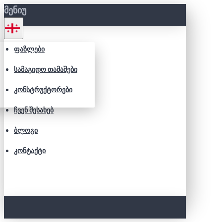
ᲛᲔᲜᲘᲣ
ᲤᲐᲖᲚᲔᲑᲘ
ᲡᲐᲛᲐᲒᲘᲓᲝ ᲗᲐᲛᲐᲨᲔᲑᲘ
ᲙᲝᲜᲡᲢᲠᲣᲥᲢᲝᲠᲔᲑᲘ
ᲩᲕᲔᲜ ᲨᲔᲡᲐᲮᲔᲑ
ᲑᲚᲝᲒᲘ
ᲙᲝᲜᲢᲐᲥᲢᲘ