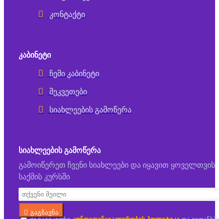
კონტაქტი
ᲙᲐᲑᲘᲜᲔᲢᲘ
ჩემი კაბინეტი
შეკვეთები
სიახლეების გამოწერა
ᲡᲘᲐᲮᲚᲔᲔᲑᲘᲡ ᲒᲐᲛᲝᲬᲔᲠᲐ
გამოიწერეთ ჩვენი სიახლეები და იყავით ყოველთვის
საქმის კურსში
გაგზავნა