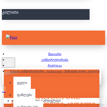
ᲙᲐᲚᲐᲗᲐ
მთავარი
კონსტრუქტორები
რეპლიკა
ლეგო/კონსტრუქტორი - Architecture - ჩინეთის დიდი კედელი
ყველა
ყველა
ᲚᲔᲒᲝ/ᲙᲝᲜᲡᲢᲠᲣᲥᲢᲝᲠᲘ -
ARCHITECTURE -
ფაზლები
თქვენი კალათა ცარიელია!
ᲩᲘᲜᲔᲗᲘᲡ ᲓᲘᲓᲘ ᲙᲔᲓᲔᲚᲘ