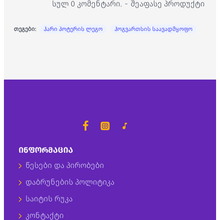
სულ 0 კომენტარი.
-
შეაფასე პროდუქტი
თეგები:
ჰარი პოტერის ლეგო
ჰოგვართსის საავადმყოფო
ᲘᲜᲤᲝᲠᲛᲐᲪᲘᲐ
წესები და პირობები
დაბრუნების პოლიტიკა
საიტის რუკა
კონტაქტი