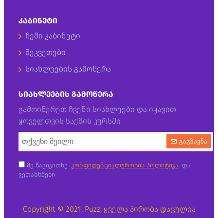
ᲙᲐᲑᲘᲜᲔᲢᲘ
ჩემი კაბინეტი
შეკვეთები
სიახლეების გამოწერა
ᲡᲘᲐᲮᲚᲔᲔᲑᲘᲡ ᲒᲐᲛᲝᲬᲔᲠᲐ
გამოიწერეთ ჩვენი სიახლეები და იყავით
ყოველთვის საქმის კურსში
გაგზავნა
მე წავიკითხე
კონფიდენციალურობის პოლიტიკა
და
ვეთანხმები
Copyright © 2021, Puzz, ყველა პირობა დაცულია