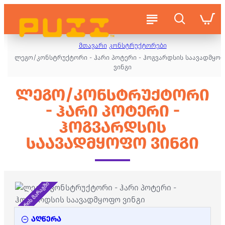
მთავარი
კონსტრუქტორები
ლეგო/კონსტრუქტორი - ჰარი პოტერი - ჰოგვარდსის საავადმყო
ვინგი
ᲚᲔᲒᲝ/ᲙᲝᲜᲡᲢᲠᲣᲥᲢᲝᲠᲘ
- ᲰᲐᲠᲘ ᲞᲝᲢᲔᲠᲘ -
ᲰᲝᲒᲕᲐᲠᲓᲡᲘᲡ
ᲡᲐᲐᲕᲐᲓᲛᲧᲝᲤᲝ ᲕᲘᲜᲒᲘ
არ არის მარაგში
აღწერა