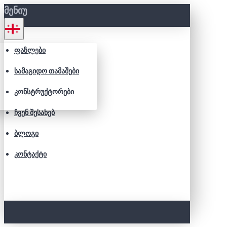
ᲛᲔᲜᲘᲣ
ᲤᲐᲖᲚᲔᲑᲘ
ᲡᲐᲛᲐᲒᲘᲓᲝ ᲗᲐᲛᲐᲨᲔᲑᲘ
ᲙᲝᲜᲡᲢᲠᲣᲥᲢᲝᲠᲔᲑᲘ
ᲩᲕᲔᲜ ᲨᲔᲡᲐᲮᲔᲑ
ᲑᲚᲝᲒᲘ
ᲙᲝᲜᲢᲐᲥᲢᲘ