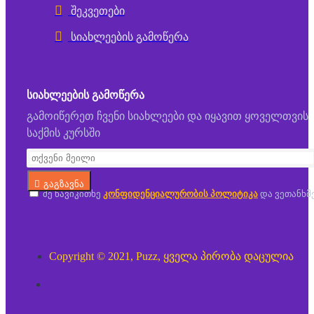
შეკვეთები
სიახლეების გამოწერა
ᲡᲘᲐᲮᲚᲔᲔᲑᲘᲡ ᲒᲐᲛᲝᲬᲔᲠᲐ
გამოიწერეთ ჩვენი სიახლეები და იყავით ყოველთვის
საქმის კურსში
გაგზავნა
მე წავიკითხე
კონფიდენციალურობის პოლიტიკა
და ვეთანხმ
Copyright © 2021, Puzz, ყველა პირობა დაცულია