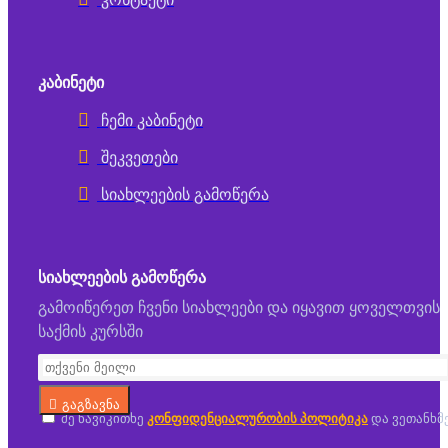
ᲙᲐᲑᲘᲜᲔᲢᲘ
ჩემი კაბინეტი
შეკვეთები
სიახლეების გამოწერა
ᲡᲘᲐᲮᲚᲔᲔᲑᲘᲡ ᲒᲐᲛᲝᲬᲔᲠᲐ
გამოიწერეთ ჩვენი სიახლეები და იყავით ყოველთვის
საქმის კურსში
გაგზავნა
მე წავიკითხე
კონფიდენციალურობის პოლიტიკა
და ვეთანხმ