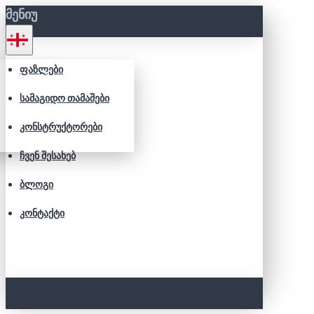
ᲛᲔᲜᲘᲣ
ᲤᲐᲖᲚᲔᲑᲘ
ᲡᲐᲛᲐᲒᲘᲓᲝ ᲗᲐᲛᲐᲨᲔᲑᲘ
ᲙᲝᲜᲡᲢᲠᲣᲥᲢᲝᲠᲔᲑᲘ
ᲩᲕᲔᲜ ᲨᲔᲡᲐᲮᲔᲑ
ᲑᲚᲝᲒᲘ
ᲙᲝᲜᲢᲐᲥᲢᲘ