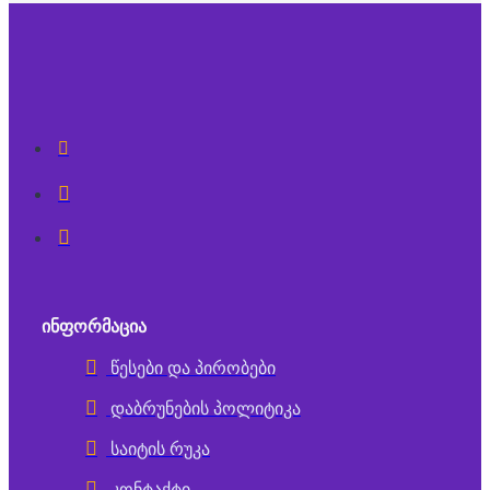
ᲘᲜᲤᲝᲠᲛᲐᲪᲘᲐ
წესები და პირობები
დაბრუნების პოლიტიკა
საიტის რუკა
კონტაქტი