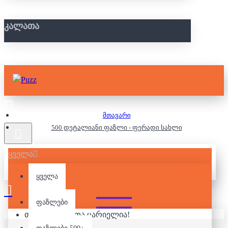
ᲙᲐᲚᲐᲗᲐ
მთავარი
500 დეტალიანი ფაზლი - ფერადი სახლი
ყველა
500 ᲓᲔᲢᲐᲚᲘᲐᲜᲘ ᲤᲐᲖᲚᲘ -
ᲤᲔᲠᲐᲓᲘ ᲡᲐᲮᲚᲘ
ყველა
ფაზლები
თქვენი კალათა ცარიელია!