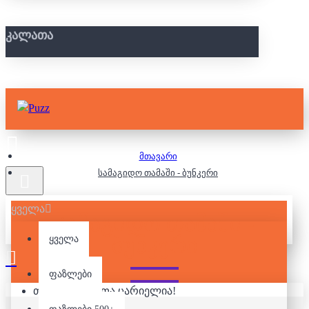
ᲙᲐᲚᲐᲗᲐ
მთავარი
სამაგიდო თამაში - ბუნკერი
ყველა
ᲡᲐᲛᲐᲒᲘᲓᲝ ᲗᲐᲛᲐᲨᲘ -
ᲑᲣᲜᲙᲔᲠᲘ
ყველა
ფაზლები
თქვენი კალათა ცარიელია!