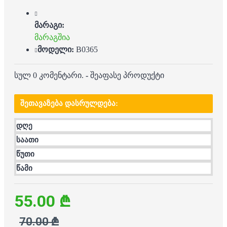
მარაგი:
მარაგშია
მოდელი:
B0365
სულ 0 კომენტარი.
-
შეაფასე პროდუქტი
ᲨᲔᲗᲐᲕᲐᲖᲔᲑᲐ ᲓᲐᲡᲠᲣᲚᲓᲔᲑᲐ:
დღე
საათი
წუთი
წამი
55.00 ₾
70.00 ₾