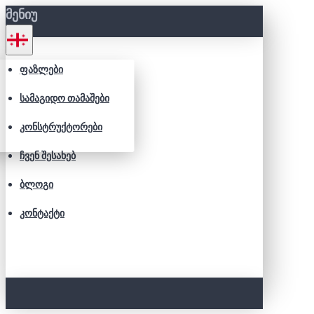
ᲛᲔᲜᲘᲣ
ᲤᲐᲖᲚᲔᲑᲘ
ᲡᲐᲛᲐᲒᲘᲓᲝ ᲗᲐᲛᲐᲨᲔᲑᲘ
ᲙᲝᲜᲡᲢᲠᲣᲥᲢᲝᲠᲔᲑᲘ
ᲩᲕᲔᲜ ᲨᲔᲡᲐᲮᲔᲑ
ᲑᲚᲝᲒᲘ
ᲙᲝᲜᲢᲐᲥᲢᲘ