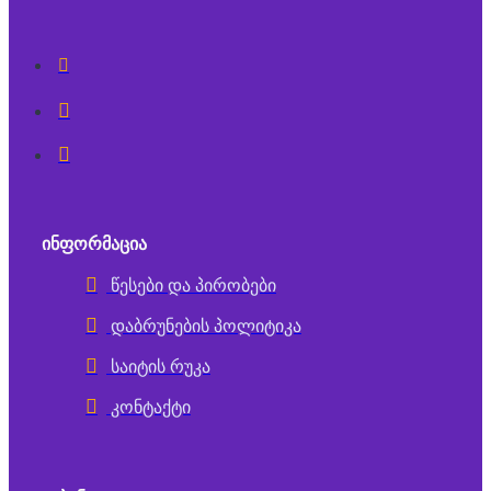
ᲘᲜᲤᲝᲠᲛᲐᲪᲘᲐ
წესები და პირობები
დაბრუნების პოლიტიკა
საიტის რუკა
კონტაქტი