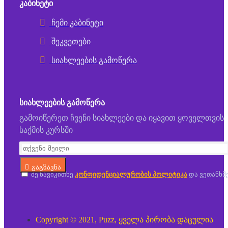
ᲙᲐᲑᲘᲜᲔᲢᲘ
ჩემი კაბინეტი
შეკვეთები
სიახლეების გამოწერა
ᲡᲘᲐᲮᲚᲔᲔᲑᲘᲡ ᲒᲐᲛᲝᲬᲔᲠᲐ
გამოიწერეთ ჩვენი სიახლეები და იყავით ყოველთვის
საქმის კურსში
გაგზავნა
მე წავიკითხე
კონფიდენციალურობის პოლიტიკა
და ვეთანხმ
Copyright © 2021, Puzz, ყველა პირობა დაცულია