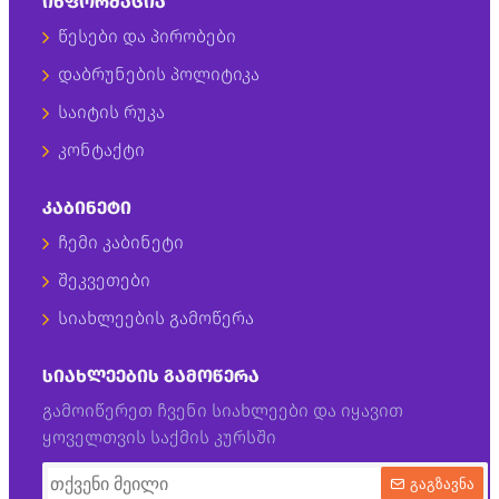
ᲘᲜᲤᲝᲠᲛᲐᲪᲘᲐ
წესები და პირობები
დაბრუნების პოლიტიკა
საიტის რუკა
კონტაქტი
ᲙᲐᲑᲘᲜᲔᲢᲘ
ჩემი კაბინეტი
შეკვეთები
სიახლეების გამოწერა
ᲡᲘᲐᲮᲚᲔᲔᲑᲘᲡ ᲒᲐᲛᲝᲬᲔᲠᲐ
გამოიწერეთ ჩვენი სიახლეები და იყავით
ყოველთვის საქმის კურსში
გაგზავნა