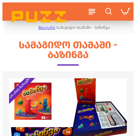
მთავარი
სამაგიდო თამაში - ბაზინგა
ᲡᲐᲛᲐᲒᲘᲓᲝ ᲗᲐᲛᲐᲨᲘ -
ᲑᲐᲖᲘᲜᲒᲐ
არ არის მარაგში