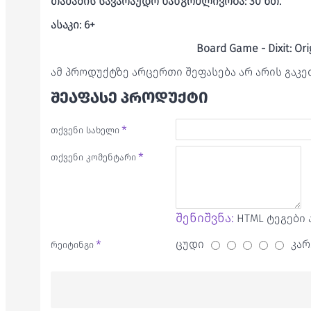
თამაშის სავარაუდო ხანგრძლივობა: 30 წთ.
ასაკი: 6+
Board Game - Dixit: Ori
ამ პროდუქტზე არცერთი შეფასება არ არის გაკ
ᲨᲔᲐᲤᲐᲡᲔ ᲞᲠᲝᲓᲣᲥᲢᲘ
თქვენი სახელი
თქვენი კომენტარი
შენიშვნა:
HTML ტეგები 
ცუდი
კარ
რეიტინგი