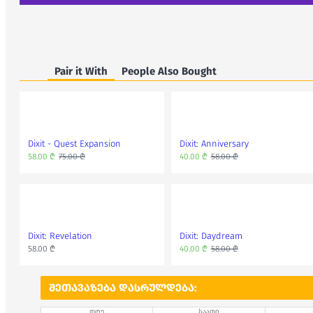
Pair it With
People Also Bought
Dixit - Quest Expansion
Dixit: Anniversary
58.00 ₾
75.00 ₾
40.00 ₾
58.00 ₾
Dixit: Revelation
Dixit: Daydream
58.00 ₾
40.00 ₾
58.00 ₾
ᲨᲔᲗᲐᲕᲐᲖᲔᲑᲐ ᲓᲐᲡᲠᲣᲚᲓᲔᲑᲐ:
დღე
საათი