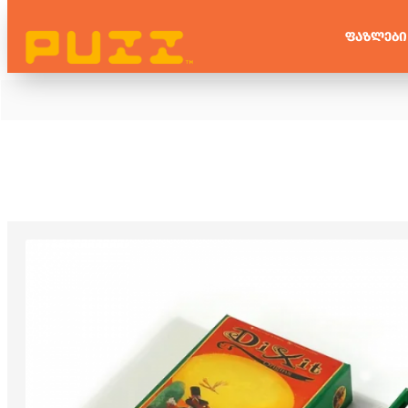
ᲤᲐᲖᲚᲔᲑᲘ