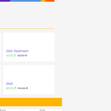
Dixit: Daydream
Dixit: Harmonies
40.00 ₾
58.00 ₾
40.00 ₾
58.00 ₾
Dixit!
Dixit: Memories
80.00 ₾
115.00 ₾
40.00 ₾
58.00 ₾
წუთი
წამი