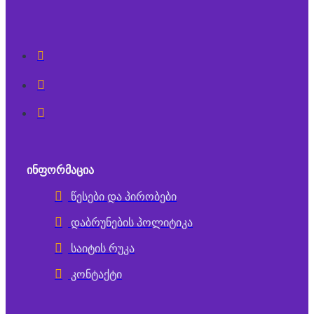
ᲘᲜᲤᲝᲠᲛᲐᲪᲘᲐ
წესები და პირობები
დაბრუნების პოლიტიკა
საიტის რუკა
კონტაქტი