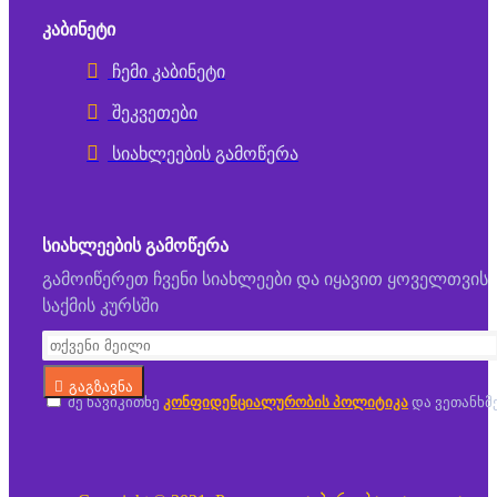
ᲙᲐᲑᲘᲜᲔᲢᲘ
ჩემი კაბინეტი
შეკვეთები
სიახლეების გამოწერა
ᲡᲘᲐᲮᲚᲔᲔᲑᲘᲡ ᲒᲐᲛᲝᲬᲔᲠᲐ
გამოიწერეთ ჩვენი სიახლეები და იყავით ყოველთვის
საქმის კურსში
გაგზავნა
მე წავიკითხე
კონფიდენციალურობის პოლიტიკა
და ვეთანხმ