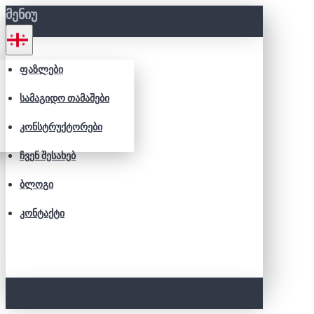
ᲛᲔᲜᲘᲣ
ᲤᲐᲖᲚᲔᲑᲘ
ᲡᲐᲛᲐᲒᲘᲓᲝ ᲗᲐᲛᲐᲨᲔᲑᲘ
ᲙᲝᲜᲡᲢᲠᲣᲥᲢᲝᲠᲔᲑᲘ
ᲩᲕᲔᲜ ᲨᲔᲡᲐᲮᲔᲑ
ᲑᲚᲝᲒᲘ
ᲙᲝᲜᲢᲐᲥᲢᲘ