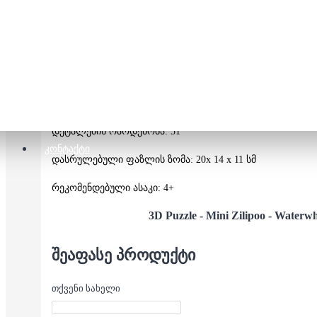
უმაღლესი ხარისხის მუყაოს 3D ფაზლები My Zilipoo-სგან
მუყაოს ფირფიტებისგან აწყობთ სახლს, ყრით მასში სპე
თესლს.
ყოველდღიური მორწყვისა და მოვლის შემდეგ ა
შეფუთვაზეა გამოსახული.
განსაკუთრებით რეკომენდირებულია ბავშვებისთვის, რომ
ნებისყოფისა და შრომის უნარჩვევები
დეტალების რაოდენობა: 51
ᲙᲝᲜᲢᲐᲥᲢᲘ
დასრულებული ფაზლის ზომა: 20x 14 x 11 სმ
რეკომენდებული ასაკი: 4+
3D Puzzle - Mini Zilipoo - W
aterw
ᲨᲔᲐᲤᲐᲡᲔ ᲞᲠᲝᲓᲣᲥᲢᲘ
თქვენი სახელი