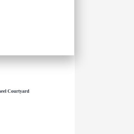
 ნებისმიერი ასაკისთვის
ციალურ სასუქსა და
ღმოცენდება მცენარე, რომელიც
ლებსაც უმუშავდებათ ზრუნვის,
heel Courtyard