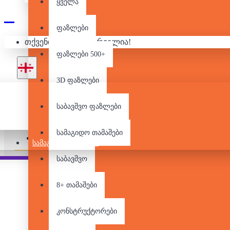
ყველა
Ლ
ფაზლები
თქვენი კალათა ცარიელია!
ფაზლები 500+
3D ფაზლები
საბავშვო ფაზლები
არ არის მარაგში
სამაგიდო თამაშები
Pair it With
People Also Bought
ᲡᲐᲛᲐᲒᲘᲓᲝ ᲗᲐᲛᲐᲨᲔᲑᲘ
საბავშვო
8+ თამაშები
კონსტრუქტორები