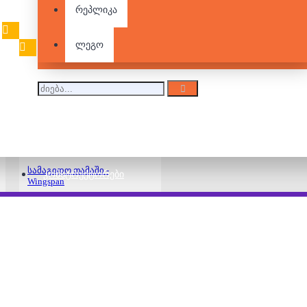
ლეგო/
რეპლიკა
კონსტრუქტორი -
ბაღი ჩინეთში
350.00 ₾
ლეგო
სამაგიდო თამაში -
ᲙᲝᲜᲡᲢᲠᲣᲥᲢᲝᲠᲔᲑᲘ
Wingspan
155.00 ₾
195.00 ₾
3D ფაზლი - San Felipe