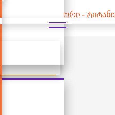
ᲔᲒᲝ/ᲙᲝᲜᲡᲢᲠᲣᲥᲢᲝᲠᲘ - ᲢᲘᲢᲐᲜᲘ