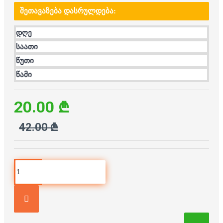
ᲨᲔᲗᲐᲕᲐᲖᲔᲑᲐ ᲓᲐᲡᲠᲣᲚᲓᲔᲑᲐ:
დღე
საათი
წუთი
წამი
20.00 ₾
42.00 ₾