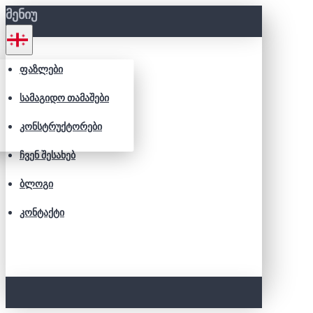
ᲛᲔᲜᲘᲣ
ᲤᲐᲖᲚᲔᲑᲘ
ᲡᲐᲛᲐᲒᲘᲓᲝ ᲗᲐᲛᲐᲨᲔᲑᲘ
ᲙᲝᲜᲡᲢᲠᲣᲥᲢᲝᲠᲔᲑᲘ
ᲩᲕᲔᲜ ᲨᲔᲡᲐᲮᲔᲑ
ᲑᲚᲝᲒᲘ
ᲙᲝᲜᲢᲐᲥᲢᲘ