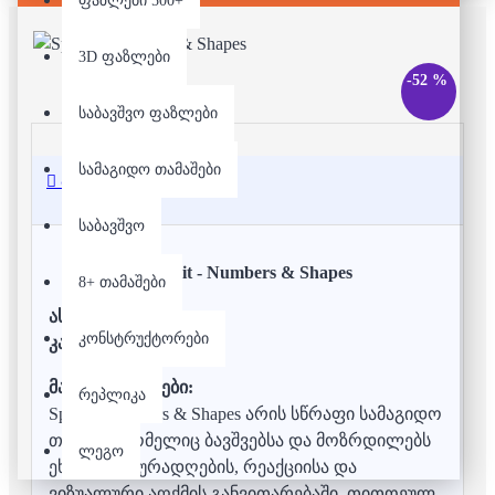
ფაზლები 500+
3D ფაზლები
-52 %
საბავშვო ფაზლები
სამაგიდო თამაშები
აღწერა
საბავშვო
Spot it - Numbers & Shapes
8+ თამაშები
ასაკი:
6+
კონსტრუქტორები
კარტები:
31 კარტი
მახასიათებლები:
რეპლიკა
Spot It! Numbers & Shapes არის სწრაფი სამაგიდო
თამაში, რომელიც ბავშვებსა და მოზრდილებს
ლეგო
ეხმარება ყურადღების, რეაქციისა და
ვიზუალური აღქმის განვითარებაში. თითოეულ