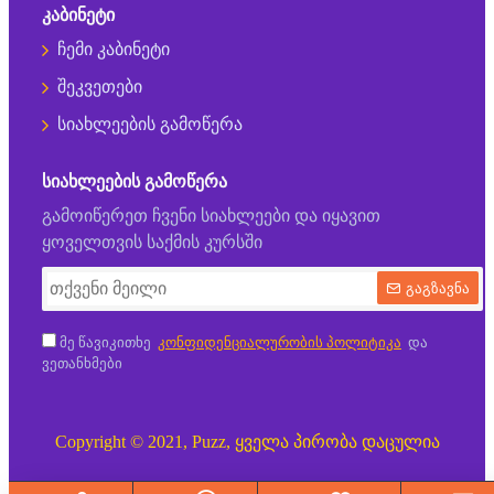
ᲙᲐᲑᲘᲜᲔᲢᲘ
ჩემი კაბინეტი
შეკვეთები
სიახლეების გამოწერა
ᲡᲘᲐᲮᲚᲔᲔᲑᲘᲡ ᲒᲐᲛᲝᲬᲔᲠᲐ
გამოიწერეთ ჩვენი სიახლეები და იყავით
ყოველთვის საქმის კურსში
გაგზავნა
მე წავიკითხე
კონფიდენციალურობის პოლიტიკა
და
ვეთანხმები
Copyright © 2021, Puzz, ყველა პირობა დაცულია