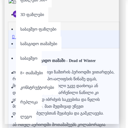
ფაზლები 500+
არ არის მარაგში
3D ფაზლები
საბავშვო ფაზლები
აღწერა
სამაგიდო თამაშები
საბავშვო
სამაგიდო თამაში - Dead of Winter
თამაშის სიუჟეტი ცივი ზამთრის პერიოდში ვითარდება,
8+ თამაშები
როცა მსოფლიო აპოკალიფსის წინაშე დგას,
მოსახლეობის დიდი ნაწილი უკვე დაიხოცა ან
კონსტრუქტორები
დაინფიცირებულია. გადარჩენილი ნაწილი კი
ყოველდღიურად იბრძვის საკვებისა და წყლის
რეპლიკა
მოსაპოვებლად. მათ მუდმივად უწევთ
დაინფიცირებულებთან შეჯახება და გამკლავება.
ლეგო
ამ რთულ პერიოდში მოთამაშეებს კოლაბორაცია