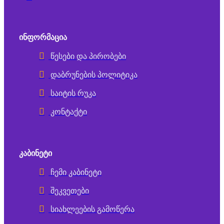
ᲘᲜᲤᲝᲠᲛᲐᲪᲘᲐ
წესები და პირობები
დაბრუნების პოლიტიკა
საიტის რუკა
კონტაქტი
ᲙᲐᲑᲘᲜᲔᲢᲘ
ჩემი კაბინეტი
შეკვეთები
სიახლეების გამოწერა