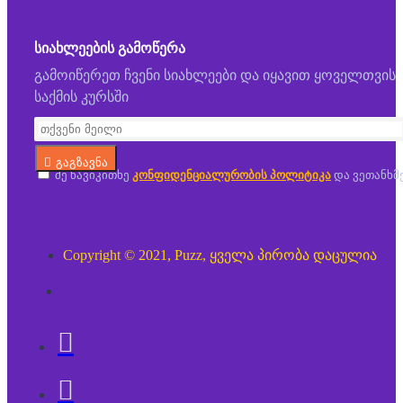
ᲡᲘᲐᲮᲚᲔᲔᲑᲘᲡ ᲒᲐᲛᲝᲬᲔᲠᲐ
გამოიწერეთ ჩვენი სიახლეები და იყავით ყოველთვის
საქმის კურსში
გაგზავნა
მე წავიკითხე
კონფიდენციალურობის პოლიტიკა
და ვეთანხმ
Copyright © 2021, Puzz, ყველა პირობა დაცულია