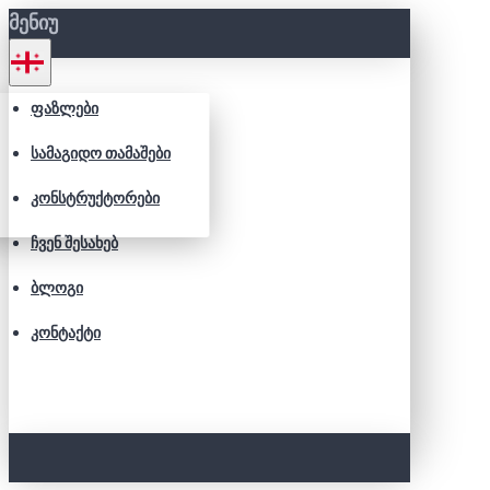
ᲛᲔᲜᲘᲣ
ᲤᲐᲖᲚᲔᲑᲘ
ᲡᲐᲛᲐᲒᲘᲓᲝ ᲗᲐᲛᲐᲨᲔᲑᲘ
ᲙᲝᲜᲡᲢᲠᲣᲥᲢᲝᲠᲔᲑᲘ
ᲩᲕᲔᲜ ᲨᲔᲡᲐᲮᲔᲑ
ᲑᲚᲝᲒᲘ
ᲙᲝᲜᲢᲐᲥᲢᲘ