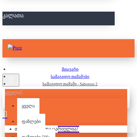
ᲙᲐᲚᲐᲗᲐ
მთავარი
სამაგიდო თამაშები
სამაგიდო თამაში - Saboteur 2
ყველა
ᲡᲐᲛᲐᲒᲘᲓᲝ ᲗᲐᲛᲐᲨᲘ -
ყველა
SABOTEUR 2
ფაზლები
თქვენი კალათა ცარიელია!