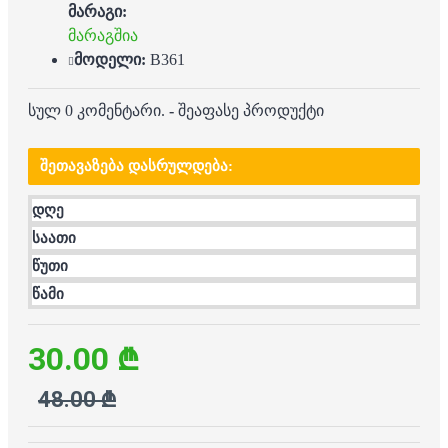
მარაგი:
მარაგშია
მოდელი:
B361
სულ 0 კომენტარი.
-
შეაფასე პროდუქტი
ᲨᲔᲗᲐᲕᲐᲖᲔᲑᲐ ᲓᲐᲡᲠᲣᲚᲓᲔᲑᲐ:
დღე
საათი
წუთი
წამი
30.00 ₾
48.00 ₾