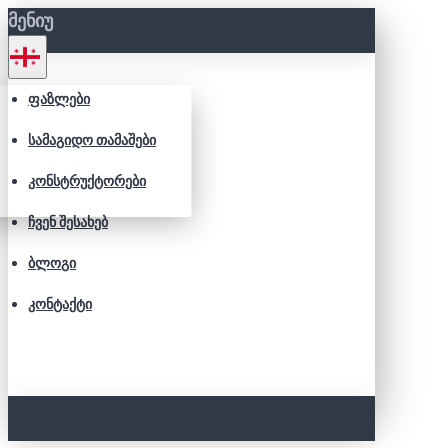
ᲛᲔᲜᲘᲣ
ᲤᲐᲖᲚᲔᲑᲘ
ᲡᲐᲛᲐᲒᲘᲓᲝ ᲗᲐᲛᲐᲨᲔᲑᲘ
ᲙᲝᲜᲡᲢᲠᲣᲥᲢᲝᲠᲔᲑᲘ
ᲩᲕᲔᲜ ᲨᲔᲡᲐᲮᲔᲑ
ᲑᲚᲝᲒᲘ
ᲙᲝᲜᲢᲐᲥᲢᲘ