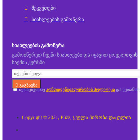
შეკვეთები
სიახლეების გამოწერა
ᲡᲘᲐᲮᲚᲔᲔᲑᲘᲡ ᲒᲐᲛᲝᲬᲔᲠᲐ
გამოიწერეთ ჩვენი სიახლეები და იყავით ყოველთვის
საქმის კურსში
გაგზავნა
მე წავიკითხე
კონფიდენციალურობის პოლიტიკა
და ვეთანხმ
Copyright © 2021, Puzz, ყველა პირობა დაცულია