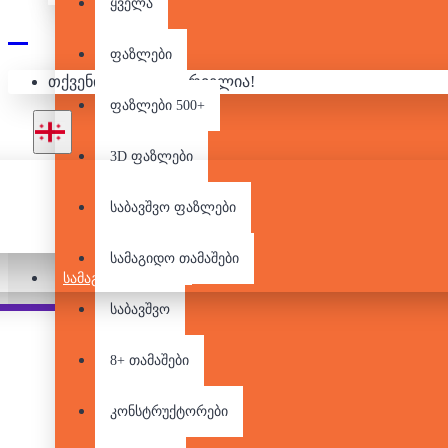
ყველა
ფაზლები
თქვენი კალათა ცარიელია!
ფაზლები 500+
3D ფაზლები
საბავშვო ფაზლები
სამაგიდო თამაშები
ᲡᲐᲛᲐᲒᲘᲓᲝ ᲗᲐᲛᲐᲨᲔᲑᲘ
საბავშვო
Pair it With
People Also Bought
8+ თამაშები
კონსტრუქტორები