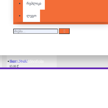
რეპლიკა
ლეგო
Penguin Trap!
28.00 ₾
45.00 ₾
Happy Shark!
ᲙᲝᲜᲡᲢᲠᲣᲥᲢᲝᲠᲔᲑᲘ
65.00 ₾
Funny Bunny