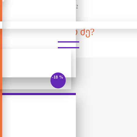
ვინ ვარ მე?
ᲕᲘᲜ ᲕᲐᲠ ᲛᲔ?
-18 %