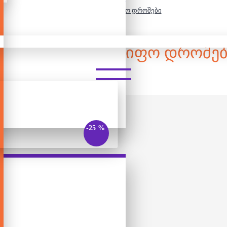
ლოტო - სახელმწიფო დროშები
ᲚᲝᲢᲝ - ᲡᲐᲮᲔᲚᲛᲬᲘᲤᲝ ᲓᲠᲝᲨᲔᲑ
-25 %