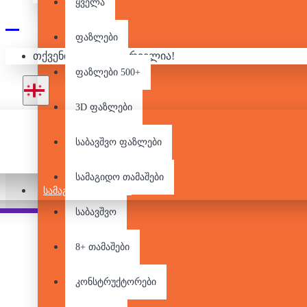
ყველა
ფაზლები
თქვენი კალათა ცარიელია!
ფაზლები 500+
3D ფაზლები
საბავშვო ფაზლები
სამაგიდო თამაშები
ᲡᲐᲛᲐᲒᲘᲓᲝ ᲗᲐᲛᲐᲨᲔᲑᲘ
საბავშვო
Pair it With
People Also Bought
8+ თამაშები
კონსტრუქტორები