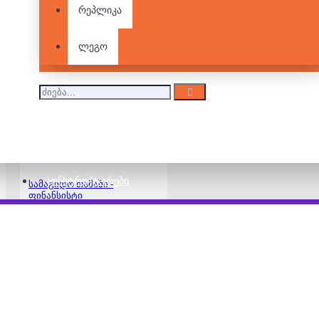
რეპლიკა
ლეგო
სამაგიდო თამაში -
ტაბუ
30.00 ₾
48.00 ₾
ᲙᲝᲜᲡᲢᲠᲣᲥᲢᲝᲠᲔᲑᲘ
სამაგიდო თამაში -
ფინანსისტი
33.00 ₾
44.00 ₾