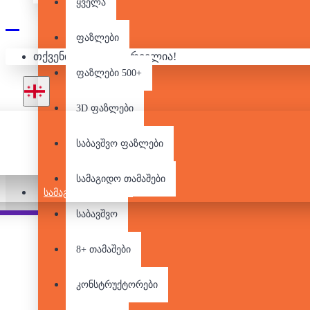
ყველა
ფაზლები
თქვენი კალათა ცარიელია!
ფაზლები 500+
3D ფაზლები
საბავშვო ფაზლები
სამაგიდო თამაშები
ᲡᲐᲛᲐᲒᲘᲓᲝ ᲗᲐᲛᲐᲨᲔᲑᲘ
საბავშვო
Pair it With
People Also Bought
8+ თამაშები
კონსტრუქტორები