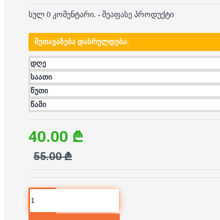
სულ 0 კომენტარი.
-
შეაფასე პროდუქტი
ᲨᲔᲗᲐᲕᲐᲖᲔᲑᲐ ᲓᲐᲡᲠᲣᲚᲓᲔᲑᲐ:
დღე
საათი
წუთი
წამი
40.00 ₾
55.00 ₾