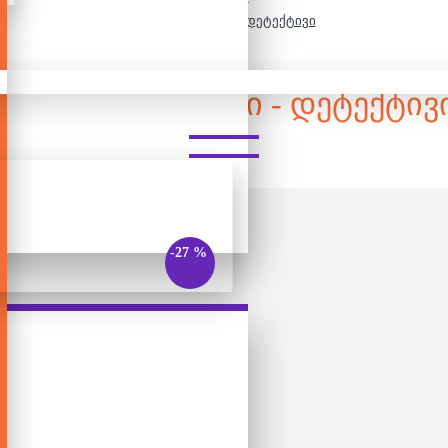
სამაგიდო თამაში - დეტექტივი
ᲡᲐᲛᲐᲒᲘᲓᲝ ᲗᲐᲛᲐᲨᲘ - ᲓᲔᲢᲔᲥᲢᲘᲕ
-27 %