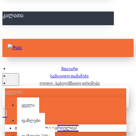
ᲙᲐᲚᲐᲗᲐ
მთავარი
სამაგიდო თამაშები
ლოტო - სახელმწიფო დროშები
ყველა
ᲚᲝᲢᲝ - ᲡᲐᲮᲔᲚᲛᲬᲘᲤᲝ
ყველა
ᲓᲠᲝᲨᲔᲑᲘ
ფაზლები
თქვენი კალათა ცარიელია!