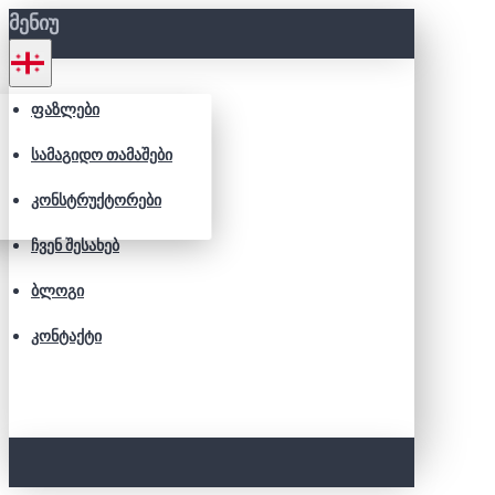
ᲛᲔᲜᲘᲣ
ᲤᲐᲖᲚᲔᲑᲘ
ᲡᲐᲛᲐᲒᲘᲓᲝ ᲗᲐᲛᲐᲨᲔᲑᲘ
ᲙᲝᲜᲡᲢᲠᲣᲥᲢᲝᲠᲔᲑᲘ
ᲩᲕᲔᲜ ᲨᲔᲡᲐᲮᲔᲑ
ᲑᲚᲝᲒᲘ
ᲙᲝᲜᲢᲐᲥᲢᲘ