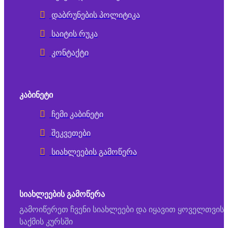
დაბრუნების პოლიტიკა
საიტის რუკა
კონტაქტი
ᲙᲐᲑᲘᲜᲔᲢᲘ
ჩემი კაბინეტი
შეკვეთები
სიახლეების გამოწერა
ᲡᲘᲐᲮᲚᲔᲔᲑᲘᲡ ᲒᲐᲛᲝᲬᲔᲠᲐ
გამოიწერეთ ჩვენი სიახლეები და იყავით ყოველთვის
საქმის კურსში