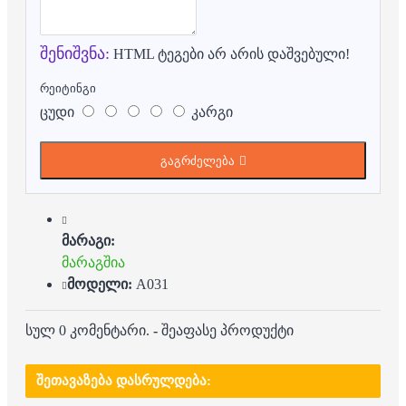
შენიშვნა:
HTML ტეგები არ არის დაშვებული!
რეიტინგი
ცუდი
კარგი
გაგრძელება
მარაგი:
მარაგშია
მოდელი:
A031
სულ 0 კომენტარი.
-
შეაფასე პროდუქტი
ᲨᲔᲗᲐᲕᲐᲖᲔᲑᲐ ᲓᲐᲡᲠᲣᲚᲓᲔᲑᲐ: