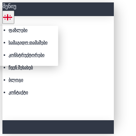
ᲛᲔᲜᲘᲣ
ᲤᲐᲖᲚᲔᲑᲘ
ᲡᲐᲛᲐᲒᲘᲓᲝ ᲗᲐᲛᲐᲨᲔᲑᲘ
ᲙᲝᲜᲡᲢᲠᲣᲥᲢᲝᲠᲔᲑᲘ
ᲩᲕᲔᲜ ᲨᲔᲡᲐᲮᲔᲑ
ᲑᲚᲝᲒᲘ
ᲙᲝᲜᲢᲐᲥᲢᲘ