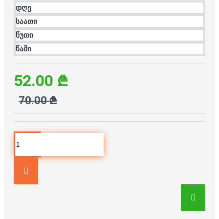
დღე
საათი
წუთი
წამი
52.00 ₾
70.00 ₾