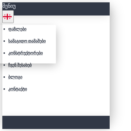
ᲛᲔᲜᲘᲣ
ᲤᲐᲖᲚᲔᲑᲘ
ᲡᲐᲛᲐᲒᲘᲓᲝ ᲗᲐᲛᲐᲨᲔᲑᲘ
ᲙᲝᲜᲡᲢᲠᲣᲥᲢᲝᲠᲔᲑᲘ
ᲩᲕᲔᲜ ᲨᲔᲡᲐᲮᲔᲑ
ᲑᲚᲝᲒᲘ
ᲙᲝᲜᲢᲐᲥᲢᲘ