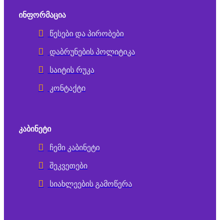
ᲘᲜᲤᲝᲠᲛᲐᲪᲘᲐ
წესები და პირობები
დაბრუნების პოლიტიკა
საიტის რუკა
კონტაქტი
ᲙᲐᲑᲘᲜᲔᲢᲘ
ჩემი კაბინეტი
შეკვეთები
სიახლეების გამოწერა