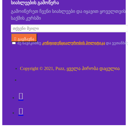
ᲡᲘᲐᲮᲚᲔᲔᲑᲘᲡ ᲒᲐᲛᲝᲬᲔᲠᲐ
გამოიწერეთ ჩვენი სიახლეები და იყავით ყოველთვის
საქმის კურსში
გაგზავნა
მე წავიკითხე
კონფიდენციალურობის პოლიტიკა
და ვეთანხმ
Copyright © 2021, Puzz, ყველა პირობა დაცულია