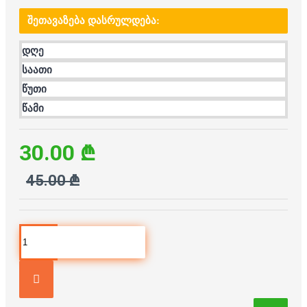
ᲨᲔᲗᲐᲕᲐᲖᲔᲑᲐ ᲓᲐᲡᲠᲣᲚᲓᲔᲑᲐ:
დღე
საათი
წუთი
წამი
30.00 ₾
45.00 ₾