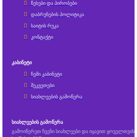
წესები და პირობები
დაბრუნების პოლიტიკა
საიტის რუკა
კონტაქტი
ᲙᲐᲑᲘᲜᲔᲢᲘ
ჩემი კაბინეტი
შეკვეთები
სიახლეების გამოწერა
ᲡᲘᲐᲮᲚᲔᲔᲑᲘᲡ ᲒᲐᲛᲝᲬᲔᲠᲐ
გამოიწერეთ ჩვენი სიახლეები და იყავით ყოველთვის