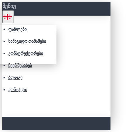
ᲛᲔᲜᲘᲣ
ᲤᲐᲖᲚᲔᲑᲘ
ᲡᲐᲛᲐᲒᲘᲓᲝ ᲗᲐᲛᲐᲨᲔᲑᲘ
ᲙᲝᲜᲡᲢᲠᲣᲥᲢᲝᲠᲔᲑᲘ
ᲩᲕᲔᲜ ᲨᲔᲡᲐᲮᲔᲑ
ᲑᲚᲝᲒᲘ
ᲙᲝᲜᲢᲐᲥᲢᲘ