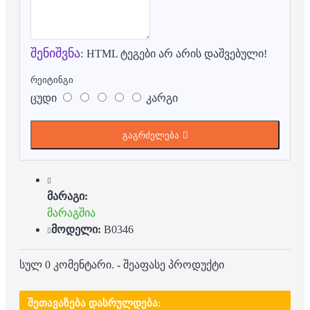
შენიშვნა:
HTML ტეგები არ არის დაშვებული!
რეიტინგი
ცუდი
კარგი
გაგრძელება
მარაგი:
მარაგშია
მოდელი:
B0346
სულ 0 კომენტარი.
-
შეაფასე პროდუქტი
ᲨᲔᲗᲐᲕᲐᲖᲔᲑᲐ ᲓᲐᲡᲠᲣᲚᲓᲔᲑᲐ: