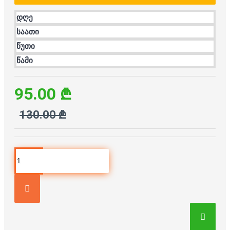
დღე
საათი
წუთი
წამი
95.00 ₾
130.00 ₾