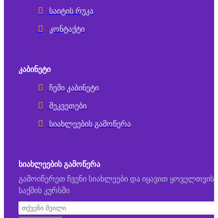
საიტის რუკა
კონტაქტი
ᲙᲐᲑᲘᲜᲔᲢᲘ
ჩემი კაბინეტი
შეკვეთები
სიახლეების გამოწერა
ᲡᲘᲐᲮᲚᲔᲔᲑᲘᲡ ᲒᲐᲛᲝᲬᲔᲠᲐ
გამოიწერეთ ჩვენი სიახლეები და იყავით ყოველთვის
საქმის კურსში