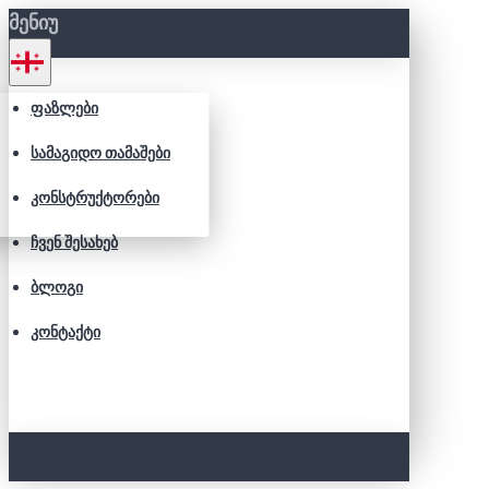
ᲛᲔᲜᲘᲣ
ᲤᲐᲖᲚᲔᲑᲘ
ᲡᲐᲛᲐᲒᲘᲓᲝ ᲗᲐᲛᲐᲨᲔᲑᲘ
ᲙᲝᲜᲡᲢᲠᲣᲥᲢᲝᲠᲔᲑᲘ
ᲩᲕᲔᲜ ᲨᲔᲡᲐᲮᲔᲑ
ᲑᲚᲝᲒᲘ
ᲙᲝᲜᲢᲐᲥᲢᲘ