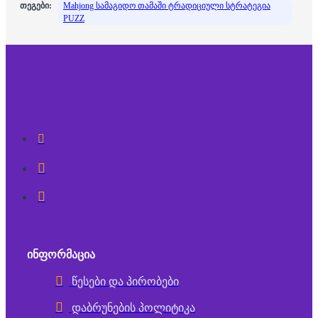
თეგები:
Mahjong სამაგიდო თამაში ტრადიციული სტრატეგია
PUZZ
ᲘᲜᲤᲝᲠᲛᲐᲪᲘᲐ
წესები და პირობები
დაბრუნების პოლიტიკა