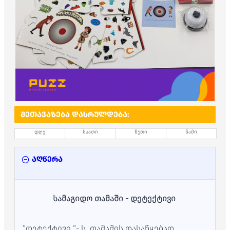
ᲨᲔᲗᲐᲕᲐᲖᲔᲑᲐ ᲓᲐᲡᲠᲣᲚᲓᲔᲑᲐ:
დღე
საათი
წუთი
წამი
აღწერა
სამაგიდო თამაში - დეტექტივი
“დეტექტივი “- ს თამაშის დასაწყებად