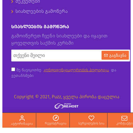
შეკვეთები
სიახლეების გამოწერა
ᲡᲘᲐᲮᲚᲔᲔᲑᲘᲡ ᲒᲐᲛᲝᲬᲔᲠᲐ
გამოიწერეთ ჩვენი სიახლეები და იყავით
ყოველთვის საქმის კურსში
გაგზავნა
მე წავიკითხე
კონფიდენციალურობის პოლიტიკა
და
ვეთანხმები
Copyright © 2021, Puzz, ყველა პირობა დაცულია
რეგისტრაცია
სურვილების სია
კონტაქტი
ავტორიზაცია