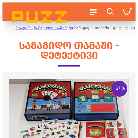
მთავარი
სამაგიდო თამაშები
სამაგიდო თამაში - დეტექტივი
ᲡᲐᲛᲐᲒᲘᲓᲝ ᲗᲐᲛᲐᲨᲘ -
ᲓᲔᲢᲔᲥᲢᲘᲕᲘ
-27 %